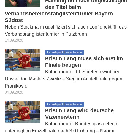
Haiming holt sich ungeschlagen
den Titel beim
Verbandsbereichsranglistenturnier Bayern
Südost
Neben Stockmann qualifiziert sich auch Loof direkt für das
Verbandsranglistenturnier in Putzbrunn
14.09.2020
Einzelsport Erwachsene
Kristin Lang muss sich erst im
Finale beugen
Kolbermoorer TT-Spielerin wird bei
Düsseldorf Masters Zweite – Sieg im Achtelfinale gegen
Pranjkovic
04.09.2020
Einzelsport Erwachsene
Kristin Lang wird deutsche
Vizemeisterin
Kolbermoorer Bundesligaspielerin
unterliegt im Einzelfinale nach 3:0 Führung – Naomi