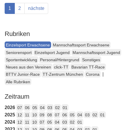
1
2
nächste
Rubriken
Einzelsport Erwachsene
Mannschaftssport Erwachsene
Seniorensport
Einzelsport Jugend
Mannschaftssport Jugend
Sportentwicklung
Personal/Hintergrund
Sonstiges
Neues aus den Vereinen
click-TT
Bavarian TT-Race
|
BTTV Junior-Race
TT-Zentrum München
Corona
Alle Rubriken
Zeitraum
2026
07
06
05
04
03
02
01
2025
12
11
10
09
08
07
06
05
04
03
02
01
2024
12
11
10
07
05
04
03
02
01
2023
12
11
10
09
08
06
05
04
03
02
01