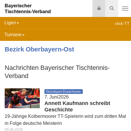
Bayerischer
Login
Suche
Tischtennis-Verband
Na
Ligen
click-TT
Turniere
Bezirk Oberbayern-Ost
Nachrichten Bayerischer Tischtennis-
Verband
Einzelsport Erwachsene
7. Juni2026
Annett Kaufmann schreibt
Geschichte
19-Jährige Kolbermoorer TT-Spielerin wird zum dritten Mal
in Folge deutsche Meisterin
09.06.2026