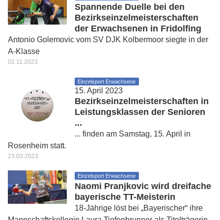
Spannende Duelle bei den
Bezirkseinzelmeisterschaften
der Erwachsenen in Fridolfing
Antonio Golemovic vom SV DJK Kolbermoor siegte in der
A-Klasse
02.11.2023
Einzelsport Erwachsene
15. April 2023
Bezirkseinzelmeisterschaften in
Leistungsklassen der Senioren
...
... finden am Samstag, 15. April in
Rosenheim statt.
23.03.2023
Einzelsport Erwachsene
Naomi Pranjkovic wird dreifache
bayerische TT-Meisterin
18-Jährige löst bei „Bayerischer“ ihre
Mannschaftskollegin Laura Tiefenbrunner als Titelträgerin