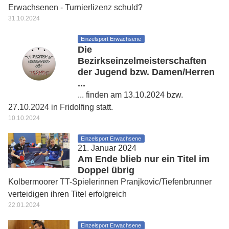
Erwachsenen - Turnierlizenz schuld?
31.10.2024
Einzelsport Erwachsene
Die
Bezirkseinzelmeisterschaften
der Jugend bzw. Damen/Herren
...
... finden am 13.10.2024 bzw.
27.10.2024 in Fridolfing statt.
10.10.2024
Einzelsport Erwachsene
21. Januar 2024
Am Ende blieb nur ein Titel im
Doppel übrig
Kolbermoorer TT-Spielerinnen Pranjkovic/Tiefenbrunner
verteidigen ihren Titel erfolgreich
22.01.2024
Einzelsport Erwachsene