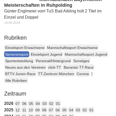
Meisterschaften in Ruhpolding
Günter Englmeier vom TuS Bad Aibling holt 2 Titel im
Einzel und Doppel
14.06.2018
Rubriken
Einzelsport Erwachsene
Mannschaftssport Erwachsene
Seniorensport
Einzelsport Jugend
Mannschaftssport Jugend
Sportentwicklung
Personal/Hintergrund
Sonstiges
Neues aus den Vereinen
click-TT
Bavarian TT-Race
|
BTTV Junior-Race
TT-Zentrum München
Corona
Alle Rubriken
Zeitraum
2026
07
06
05
04
03
02
01
2025
12
11
10
09
08
07
06
05
04
03
02
01