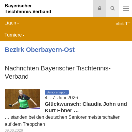
Bayerischer
Login
Suche
Tischtennis-Verband
Na
Ligen
click-TT
Turniere
Bezirk Oberbayern-Ost
Nachrichten Bayerischer Tischtennis-
Verband
Seniorensport
4. - 7. Juni 2026
Glückwunsch: Claudia John und
Kurt Ebner …
… standen bei den deutschen Seniorenmeisterschaften
auf dem Treppchen
09.06.2026