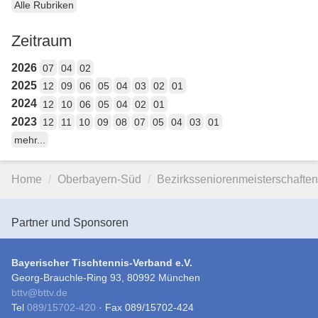
Alle Rubriken
Zeitraum
2026
07
04
02
2025
12
09
06
05
04
03
02
01
2024
12
10
06
05
04
02
01
2023
12
11
10
09
08
07
05
04
03
01
mehr...
Home
Oberbayern-Süd
Bezirksseniorenmeisterschaft
Partner und Sponsoren
Bayerischer Tischtennis-Verband e.V.
Georg-Brauchle-Ring 93, 80992 München
bttv
@
bttv.de
Tel
089/15702-420
· Fax 089/15702-424