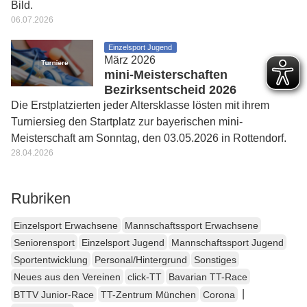
Bild.
06.07.2026
Einzelsport Jugend
März 2026
mini-Meisterschaften
Bezirksentscheid 2026
Die Erstplatzierten jeder Altersklasse lösten mit ihrem
Turniersieg den Startplatz zur bayerischen mini-
Meisterschaft am Sonntag, den 03.05.2026 in Rottendorf.
28.04.2026
Rubriken
Einzelsport Erwachsene
Mannschaftssport Erwachsene
Seniorensport
Einzelsport Jugend
Mannschaftssport Jugend
Sportentwicklung
Personal/Hintergrund
Sonstiges
Neues aus den Vereinen
click-TT
Bavarian TT-Race
|
BTTV Junior-Race
TT-Zentrum München
Corona