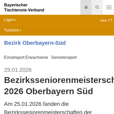
Bayerischer
Login
Suche
Tischtennis-Verband
Na
Ligen
click-TT
Turniere
Bezirk Oberbayern-Süd
Einzelsport Erwachsene
Seniorensport
25.01.2026
Bezirksseniorenmeistersc
2026 Oberbayern Süd
Am 25.01.2026 fanden die
Bezirksseniorenmeisterschaften der