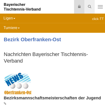
Bayerischer
Login
Suche
Tischtennis-Verband
Na
Ligen
click-TT
Turniere
Bezirk Oberfranken-Ost
Nachrichten Bayerischer Tischtennis-
Verband
Bezirksmannschaftsmeisterschaften der Jugend