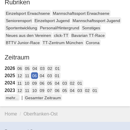
Rubriken
Einzelsport Erwachsene
Mannschaftssport Erwachsene
Seniorensport
Einzelsport Jugend
Mannschaftssport Jugend
Sportentwicklung
Personal/Hintergrund
Sonstiges
Neues aus den Vereinen
click-TT
Bavarian TT-Race
BTTV Junior-Race
TT-Zentrum München
Corona
Zeitraum
2026
06
05
04
03
02
01
2025
12
11
06
04
03
01
2024
11
10
09
06
05
04
03
02
01
2023
12
11
10
09
07
06
05
04
03
02
01
|
mehr...
Gesamter Zeitraum
Home
Oberfranken-Ost