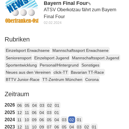
Bayern Final Four
ATSV Oberkotzau fährt zum Bayern
Final Four
02.02.2024
Rubriken
Einzelsport Erwachsene
Mannschaftssport Erwachsene
Seniorensport
Einzelsport Jugend
Mannschaftssport Jugend
Sportentwicklung
Personal/Hintergrund
Sonstiges
Neues aus den Vereinen
click-TT
Bavarian TT-Race
BTTV Junior-Race
TT-Zentrum München
Corona
Zeitraum
2026
06
05
04
03
02
01
2025
12
11
06
04
03
01
2024
11
10
09
06
05
04
03
02
01
2023
12
11
10
09
07
06
05
04
03
02
01