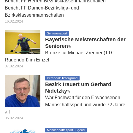
Bericht FF Herren-Bezirksklassenmannschaften
Bericht FF Damen-Bezirksliga- und
Bzirksklassenmannschaften
16.02.2024
Seniorensport
Bayerische Meisterschaften der
Senioren
Bronze für Michael Zrenner (TTC
Rugendorf) im Einzel
07.02.2024
Personal/Hintergrund
Bezirk trauert um Gerhard
Nidetzky
War Fachwart für den Erwachsenen-
Mannschaftssport und wurde 72 Jahre
alt
05.02.2024
Mannschaftssport Jugend