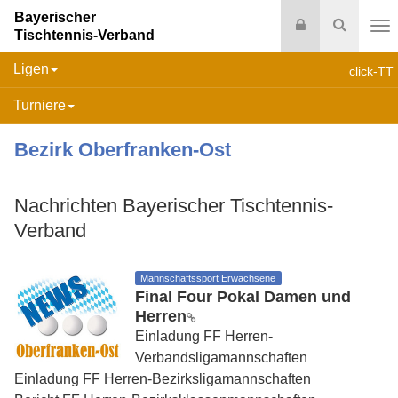
Bayerischer
Login
Suche
Tischtennis-Verband
Na
Ligen
click-TT
Turniere
Bezirk Oberfranken-Ost
Nachrichten Bayerischer Tischtennis-
Verband
Mannschaftssport Erwachsene
Final Four Pokal Damen und
Herren
Einladung FF Herren-
Verbandsligamannschaften
Einladung FF Herren-Bezirksligamannschaften