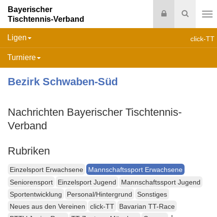
Bayerischer
Login
Suche
Tischtennis-Verband
Na
Ligen
click-TT
Turniere
Bezirk Schwaben-Süd
Nachrichten Bayerischer Tischtennis-
Verband
Rubriken
Einzelsport Erwachsene
Mannschaftssport Erwachsene
Seniorensport
Einzelsport Jugend
Mannschaftssport Jugend
Sportentwicklung
Personal/Hintergrund
Sonstiges
Neues aus den Vereinen
click-TT
Bavarian TT-Race