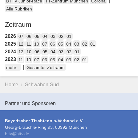
|
BTTV Junior-Race
TT-Zentrum München
Corona
Alle Rubriken
Zeitraum
2026
07
06
05
04
03
02
01
2025
12
11
10
07
06
05
04
03
02
01
2024
12
10
06
05
04
03
02
01
2023
11
10
07
06
05
04
03
02
01
|
mehr...
Gesamter Zeitraum
Home
Schwaben-Süd
Partner und Sponsoren
Bayerischer Tischtennis-Verband e.V.
Georg-Brauchle-Ring 93, 80992 München
bttv
@
bttv.de