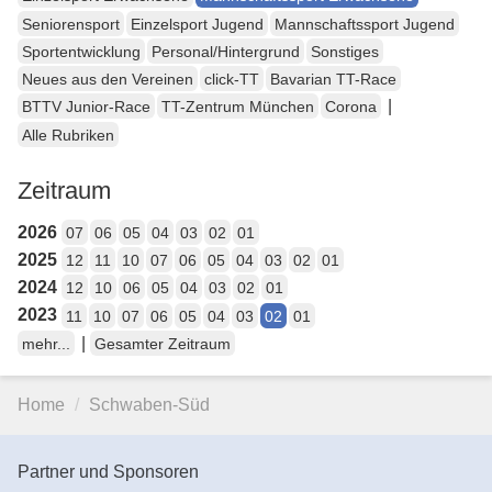
Seniorensport
Einzelsport Jugend
Mannschaftssport Jugend
Sportentwicklung
Personal/Hintergrund
Sonstiges
Neues aus den Vereinen
click-TT
Bavarian TT-Race
|
BTTV Junior-Race
TT-Zentrum München
Corona
Alle Rubriken
Zeitraum
2026
07
06
05
04
03
02
01
2025
12
11
10
07
06
05
04
03
02
01
2024
12
10
06
05
04
03
02
01
2023
11
10
07
06
05
04
03
02
01
|
mehr...
Gesamter Zeitraum
Home
Schwaben-Süd
Partner und Sponsoren