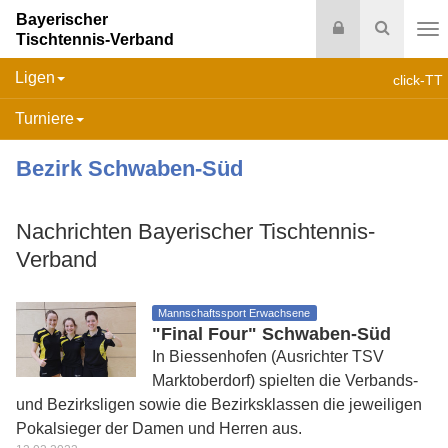
Bayerischer
Login
Suche
Tischtennis-Verband
Na
Ligen
click-TT
Turniere
Bezirk Schwaben-Süd
Nachrichten Bayerischer Tischtennis-
Verband
Mannschaftssport Erwachsene
"Final Four" Schwaben-Süd
In Biessenhofen (Ausrichter TSV
Marktoberdorf) spielten die Verbands-
und Bezirksligen sowie die Bezirksklassen die jeweiligen
Pokalsieger der Damen und Herren aus.