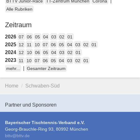
|
BTTV Junior-Race
TT-Zentrum München
Corona
Alle Rubriken
Zeitraum
2026
07
06
05
04
03
02
01
2025
12
11
10
07
06
05
04
03
02
01
2024
12
10
06
05
04
03
02
01
2023
11
10
07
06
05
04
03
02
01
|
mehr...
Gesamter Zeitraum
Home
Schwaben-Süd
Partner und Sponsoren
Bayerischer Tischtennis-Verband e.V.
Georg-Brauchle-Ring 93, 80992 München
bttv
@
bttv.de