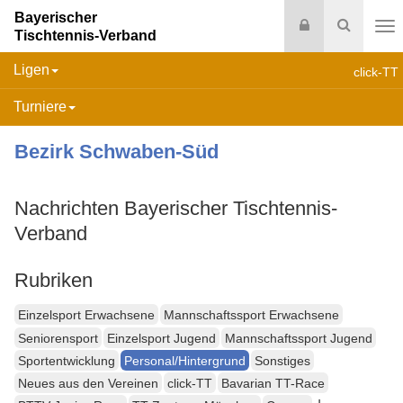
Bayerischer
Login
Suche
Tischtennis-Verband
Na
Ligen
click-TT
Turniere
Bezirk Schwaben-Süd
Nachrichten Bayerischer Tischtennis-
Verband
Rubriken
Einzelsport Erwachsene
Mannschaftssport Erwachsene
Seniorensport
Einzelsport Jugend
Mannschaftssport Jugend
Sportentwicklung
Personal/Hintergrund
Sonstiges
Neues aus den Vereinen
click-TT
Bavarian TT-Race