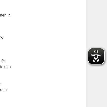
nen in
TV
ufe
 in den
e
rden