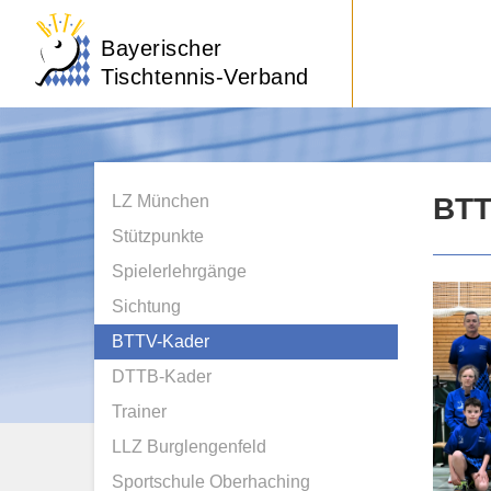
Bayerischer
Tischtennis-Verband
LZ München
BTT
Stützpunkte
Spielerlehrgänge
Sichtung
BTTV-Kader
DTTB-Kader
Trainer
LLZ Burglengenfeld
Sportschule Oberhaching