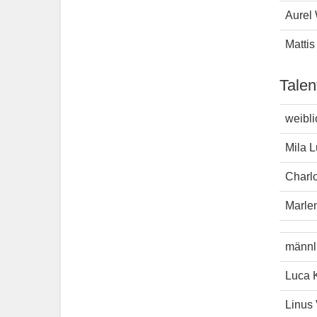
Aurel 
Mattis
Talen
weibli
Mila 
Charlo
Marle
männl
Luca 
Linus 