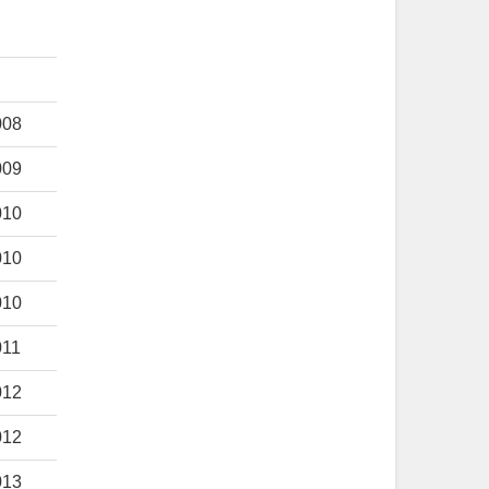
008
009
010
010
010
011
012
012
013