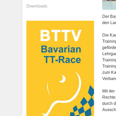
Downloads
Der Bay
den La
Die Kad
Traini
geförde
Lehrga
Trainin
Trainin
zum Kad
Verband
Mit der
Rechte,
durch d
Aussch