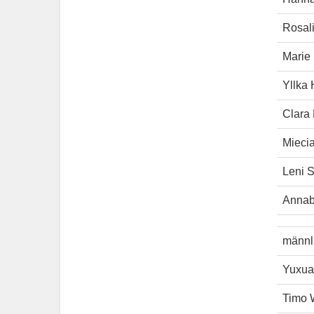
Rosali
Marie 
Yllka 
Clara
Mieci
Leni S
Annab
männl
Yuxua
Timo 