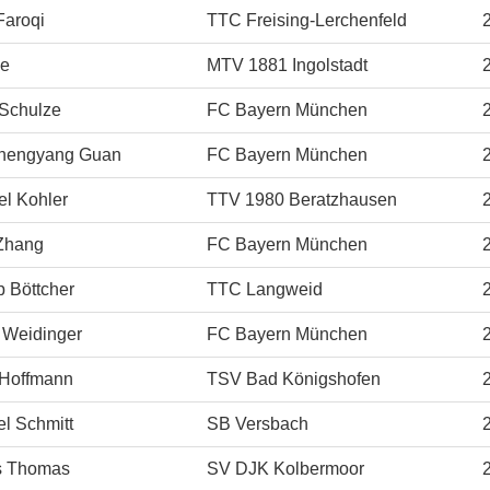
Faroqi
TTC Freising-Lerchenfeld
He
MTV 1881 Ingolstadt
 Schulze
FC Bayern München
Zhengyang Guan
FC Bayern München
el Kohler
TTV 1980 Beratzhausen
 Zhang
FC Bayern München
p Böttcher
TTC Langweid
 Weidinger
FC Bayern München
Hoffmann
TSV Bad Königshofen
l Schmitt
SB Versbach
s Thomas
SV DJK Kolbermoor