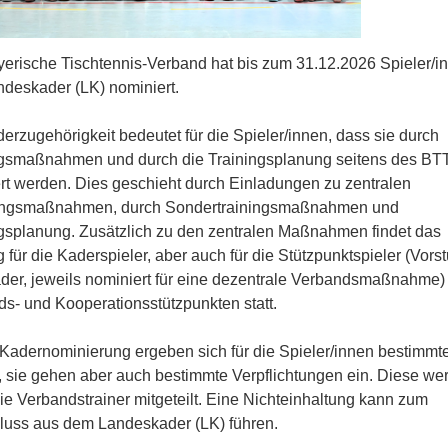
erische Tischtennis-Verband hat bis zum 31.12.2026 Spieler/in
ndeskader (LK) nominiert.
erzugehörigkeit bedeutet für die Spieler/innen, dass sie durch
ngsmaßnahmen und durch die Trainingsplanung seitens des BT
rt werden. Dies geschieht durch Einladungen zu zentralen
ngsmaßnahmen, durch Sondertrainingsmaßnahmen und
gsplanung. Zusätzlich zu den zentralen Maßnahmen findet das
g für die Kaderspieler, aber auch für die Stützpunktspieler (Vorst
er, jeweils nominiert für eine dezentrale Verbandsmaßnahme)
s- und Kooperationsstützpunkten statt.
 Kadernominierung ergeben sich für die Spieler/innen bestimmt
 sie gehen aber auch bestimmte Verpflichtungen ein. Diese we
ie Verbandstrainer mitgeteilt. Eine Nichteinhaltung kann zum
luss aus dem Landeskader (LK) führen.