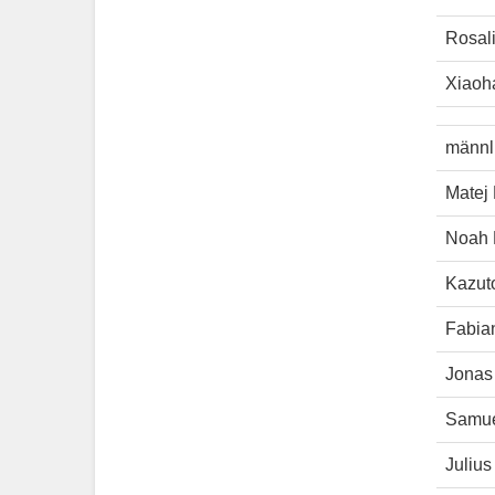
Rosal
Xiaoh
männl
Matej
Noah 
Kazuto
Fabia
Jonas
Samue
Juliu