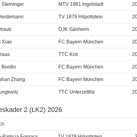
 Steininger
MTV 1881 Ingolstadt
2
 Heidemann
TV 1879 Hilpoltstein
2
traub
DJK Gänheim
2
 Xiao
FC Bayern München
2
 Haas
TTC Kist
2
 Bordin
FC Bayern München
2
ilian Zhang
FC Bayern München
2
ungkwitz
TTC Unterzettlitz
2
eskader 2 (LK2) 2026
ch
-Patricia Forgacs
TV 1879 Hilpoltstein