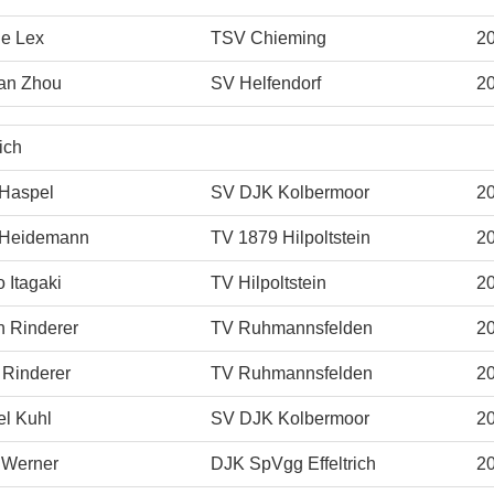
ie Lex
TSV Chieming
2
an Zhou
SV Helfendorf
2
ich
 Haspel
SV DJK Kolbermoor
2
Heidemann
TV 1879 Hilpoltstein
2
 Itagaki
TV Hilpoltstein
2
n Rinderer
TV Ruhmannsfelden
2
 Rinderer
TV Ruhmannsfelden
2
l Kuhl
SV DJK Kolbermoor
2
s Werner
DJK SpVgg Effeltrich
2