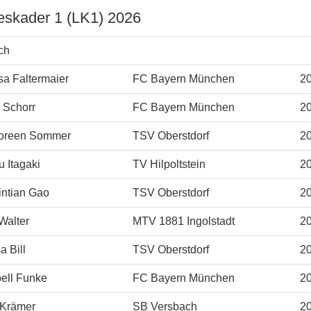
eskader 1 (LK1) 2026
ch
sa Faltermaier
FC Bayern München
2
 Schorr
FC Bayern München
2
oreen Sommer
TSV Oberstdorf
2
 Itagaki
TV Hilpoltstein
2
intian Gao
TSV Oberstdorf
2
Walter
MTV 1881 Ingolstadt
2
a Bill
TSV Oberstdorf
2
ell Funke
FC Bayern München
2
 Krämer
SB Versbach
2