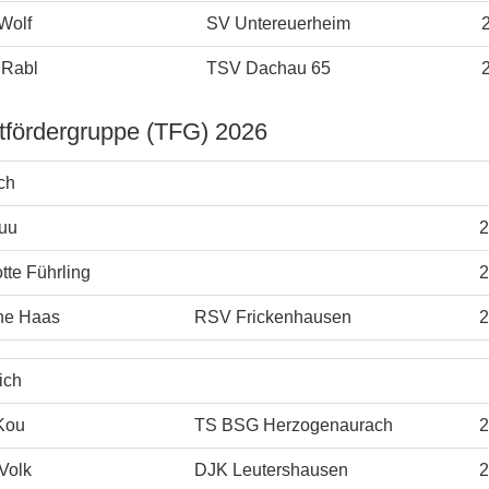
Wolf
SV Untereuerheim
 Rabl
TSV Dachau 65
tfördergruppe (TFG) 2026
ch
Luu
2
tte Führling
2
ne Haas
RSV Frickenhausen
2
ich
Kou
TS BSG Herzogenaurach
2
Volk
DJK Leutershausen
2