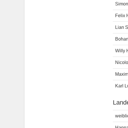
Simon
Felix
Lian S
Bohan
Willy
Nicolo
Maxim
Karl L
Land
weibli
Hanna