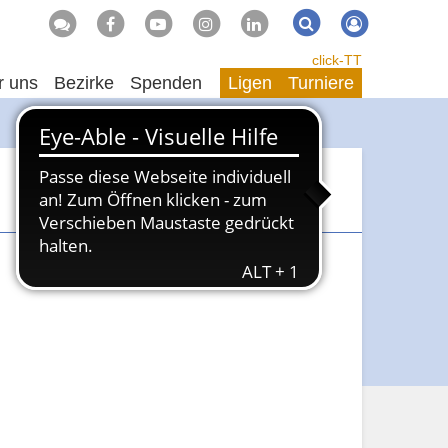
Suche
Suchen
click-TT
r uns
Bezirke
Spenden
Ligen
Turniere