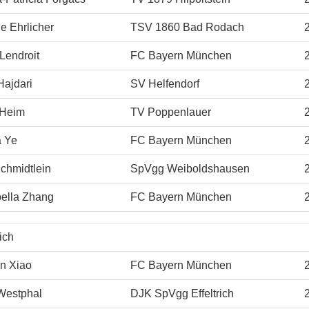
e Ehrlicher
TSV 1860 Bad Rodach
Lendroit
FC Bayern München
Hajdari
SV Helfendorf
 Heim
TV Poppenlauer
a Ye
FC Bayern München
chmidtlein
SpVgg Weiboldshausen
ella Zhang
FC Bayern München
ich
n Xiao
FC Bayern München
Westphal
DJK SpVgg Effeltrich