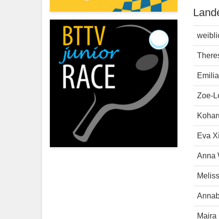
Land
weibli
There
Emilia
Zoe-L
Koharu
Eva X
Anna 
Meliss
Annab
Maira