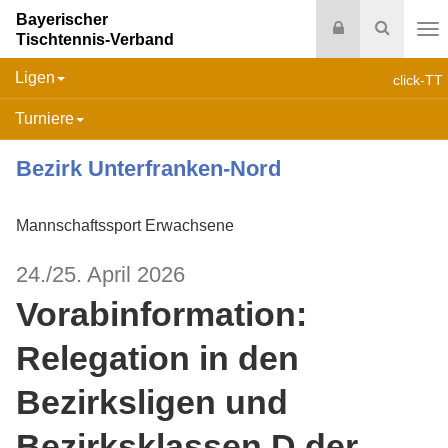
Bayerischer
Login
Suche
Tischtennis-Verband
Na
Ligen
click-TT
Turniere
Bezirk Unterfranken-Nord
Mannschaftssport Erwachsene
24./25. April 2026
Vorabinformation:
Relegation in den
Bezirksligen und
Bezirksklassen D der