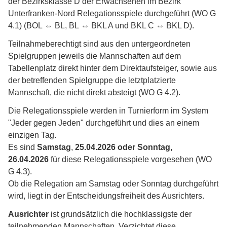
der Bezirksklasse D der Erwachsenen im Bezirk
Unterfranken-Nord Relegationsspiele durchgeführt (WO G
4.1) (BOL ⇔ BL, BL ⇔ BKL A und BKL C ⇔ BKL D).
Teilnahmeberechtigt sind aus den untergeordneten
Spielgruppen jeweils die Mannschaften auf dem
Tabellenplatz direkt hinter dem Direktaufsteiger, sowie aus
der betreffenden Spielgruppe die letztplatzierte
Mannschaft, die nicht direkt absteigt (WO G 4.2).
Die Relegationsspiele werden in Turnierform im System
"Jeder gegen Jeden" durchgeführt und dies an einem
einzigen Tag.
Es sind
Samstag
,
25.04.2026 oder Sonntag,
26.04.2026
für diese Relegationsspiele vorgesehen (WO
G 4.3).
Ob die Relegation am Samstag oder Sonntag durchgeführt
wird, liegt in der Entscheidungsfreiheit des Ausrichters.
Ausrichter
ist grundsätzlich die hochklassigste der
teilnehmenden Mannschaften. Verzichtet diese