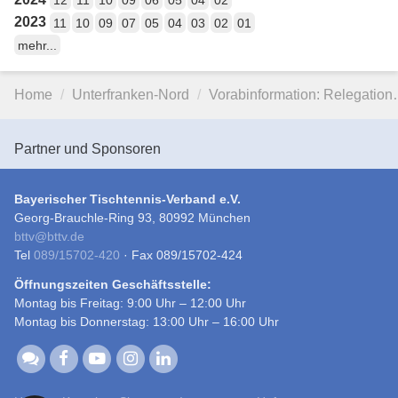
12
11
10
09
06
05
04
02
2023
11
10
09
07
05
04
03
02
01
mehr...
Home
Unterfranken-Nord
Vorabinformation: Relegatio
Partner und Sponsoren
Bayerischer Tischtennis-Verband e.V.
Georg-Brauchle-Ring 93, 80992 München
bttv
@
bttv.de
Tel
089/15702-420
· Fax 089/15702-424
Öffnungszeiten Geschäftsstelle:
Montag bis Freitag: 9:00 Uhr – 12:00 Uhr
Montag bis Donnerstag: 13:00 Uhr – 16:00 Uhr