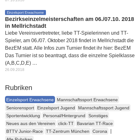
07.10.2018
Einzelsport Erwachsene
Bezirkseinzelmeisterschaften am 06./07.10. 2018
in Mellrichstadt
Liebe Vereinsvertretreter, liebe TT-Spielerinnen und TT-
Spieler, am 06./07. Oktober 2018 findet in Mellrichstadt die
BezEM statt. Alle Infos zum Turnier findet ihr hier: BezEM
Das Turnier ist so beantragt, dass die einzelne Spielklasse
(A,B,C,D,E) …
26.09.2018
Rubriken
Einzelsport Erwachsene
Mannschaftssport Erwachsene
Seniorensport
Einzelsport Jugend
Mannschaftssport Jugend
Sportentwicklung
Personal/Hintergrund
Sonstiges
Neues aus den Vereinen
click-TT
Bavarian TT-Race
|
BTTV Junior-Race
TT-Zentrum München
Corona
Alle Rubriken