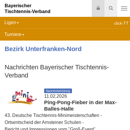
Bayerischer
Login
Suche
Tischtennis-Verband
Na
Ligen
click-TT
Turniere
Bezirk Unterfranken-Nord
Nachrichten Bayerischer Tischtennis-
Verband
Sportentwicklung
11.02.2026
Ping-Pong-Fieber in der Max-
Balles-Halle
43. Deutsche Tischtennis-Minimeisterschaften -
Ortsentscheid der Arnsteiner Schulen -
Bericht und Impressionen vom "Groß-Event"