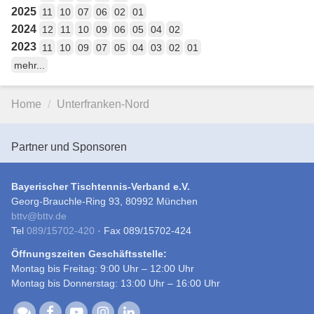
2025
11
10
07
06
02
01
2024
12
11
10
09
06
05
04
02
2023
11
10
09
07
05
04
03
02
01
mehr...
Home
Unterfranken-Nord
Partner und Sponsoren
Bayerischer Tischtennis-Verband e.V.
Georg-Brauchle-Ring 93, 80992 München
bttv
@
bttv.de
Tel
089/15702-420
· Fax 089/15702-424
Öffnungszeiten Geschäftsstelle:
Montag bis Freitag: 9:00 Uhr – 12:00 Uhr
Montag bis Donnerstag: 13:00 Uhr – 16:00 Uhr