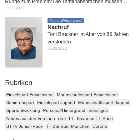
Runde zum Problem: Die Terminabsprachen müssen…
13.03.2022
Personal/Hintergrund
Nachruf
Toni Brückner im Alter von 86 Jahren
verstorben
06.03.2022
Rubriken
Einzelsport Erwachsene
Mannschaftssport Erwachsene
Seniorensport
Einzelsport Jugend
Mannschaftssport Jugend
Sportentwicklung
Personal/Hintergrund
Sonstiges
Neues aus den Vereinen
click-TT
Bavarian TT-Race
BTTV Junior-Race
TT-Zentrum München
Corona