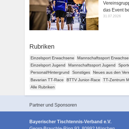
Vereinsgrupp
das Event b
31.07.2026
Rubriken
Einzelsport Erwachsene
Mannschaftssport Erwachs
Einzelsport Jugend
Mannschaftssport Jugend
Sport
Personal/Hintergrund
Sonstiges
Neues aus den Ver
Bavarian TT-Race
BTTV Junior-Race
TT-Zentrum 
Alle Rubriken
Partner und Sponsoren
Bayerischer Tischtennis-Verband e.V.
Georg-Brauchle-Ring 93, 80992 München