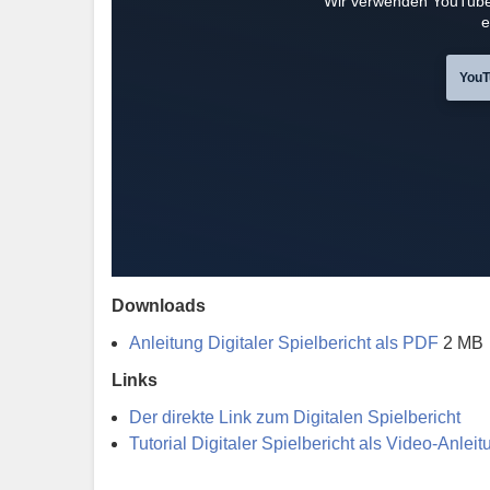
Wir verwenden YouTube
e
YouT
Downloads
Anleitung Digitaler Spielbericht als PDF
2 MB
Links
Der direkte Link zum Digitalen Spielbericht
Tutorial Digitaler Spielbericht als Video-Anle