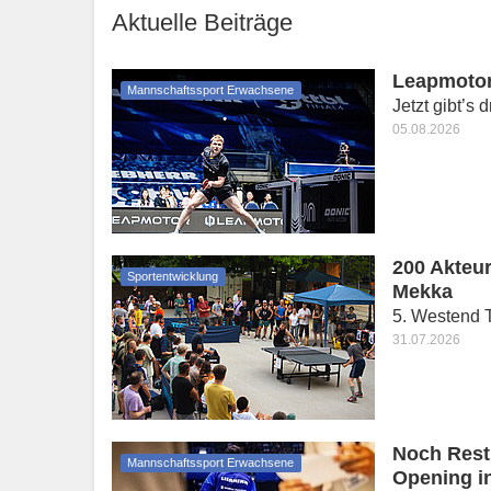
Aktuelle Beiträge
Leapmotor
Mannschaftssport Erwachsene
Jetzt gibt’s 
05.08.2026
200 Akteur
Sportentwicklung
Mekka
5. Westend T
31.07.2026
Noch Restp
Mannschaftssport Erwachsene
Opening i