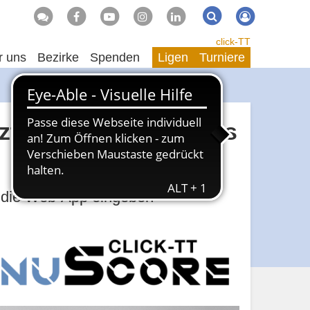
Suche
Suchen
click-TT
r uns
Bezirke
Spenden
Ligen
Turniere
zt den Spielblock aus
r die Web-App eingeben