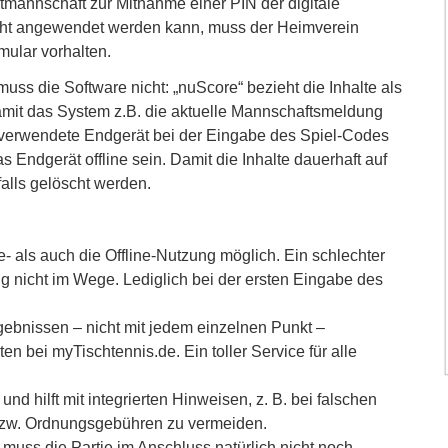
astmannschaft zur Mitnahme einer PIN der digitale
cht angewendet werden kann, muss der Heimverein
mular vorhalten.
uss die Software nicht: „nuScore“ bezieht die Inhalte als
mit das System z.B. die aktuelle Mannschaftsmeldung
s verwendete Endgerät bei der Eingabe des Spiel-Codes
 Endgerät offline sein. Damit die Inhalte dauerhaft auf
alls gelöscht werden.
ne- als auch die Offline-Nutzung möglich. Ein schlechter
ng nicht im Wege. Lediglich bei der ersten Eingabe des
ergebnissen – nicht mit jedem einzelnen Punkt –
en bei myTischtennis.de. Ein toller Service für alle
nd hilft mit integrierten Hinweisen, z. B. bei falschen
bzw. Ordnungsgebühren zu vermeiden.
 muss die Partie im Anschluss natürlich nicht noch