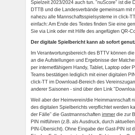
Spielzeit 2023/2024 auch tun. "nuScore" ist die D
DTTB und die Landesverbände gemeinsam mit my
nahezu alle Mannschaftsspielsysteme in click-T
einfach: Am Ende des Textes finden Sie eine ge
Sie via Link oder mit Hilfe des angefügten QR-C
Der digitale Spielbericht kann ab sofort genu
Im Verantwortungsbereich des BTTV können die 
an die Aufstellungen und Ergebnisse der Matches
per internetfähigem Handy, Tablet, Laptop oder 
Teams bestätigen lediglich mit einer digitalen PIN
click-TT im Download-Bereich des Vereinszugan
anderer Saisonen - sind über den Link "Downloa
Weil aber der Heimverein/die Heimmannschaft ni
des digitalen Spielberichts verpflichtet werden k
der Fälle" die Gastmannschaften
immer
die zur B
PIN mitführen (z.B. als Ausdruck, durch aktuellen
PIN-Übersicht). Ohne Eingabe der Gast-PIN ist de