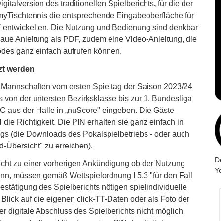
igitalversion des traditionellen Spielberichts
,
für die
der
Tischtennis die entsprechende Eingabeoberfläche für
T entwickelten. Die Nutzung und Bedienung sind denkbar
naue Anleitung als PDF, zudem eine Video-Anleitung, die
odes ganz einfach aufrufen können.
tzt werden
Mannschaften vom ersten Spieltag der Saison 2023/24
 von der untersten Bezirksklasse bis zur 1. Bundesliga
PC aus der Halle in „nuScore" eingeben. Die Gäste-
 die Richtigkeit. Die PIN erhalten sie ganz einfach in
gs (die Downloads des Pokalspielbetriebs - oder auch
d-Übersicht" zu erreichen).
D
cht zu einer vorherigen Ankündigung ob der Nutzung
Y
ann,
müssen
gemäß Wettspielordnung I 5.3 "für den Fall
estätigung des Spielberichts nötigen spielindividuelle
 Blick auf die eigenen click-TT-Daten oder als Foto der
r digitale Abschluss des Spielberichts nicht möglich.