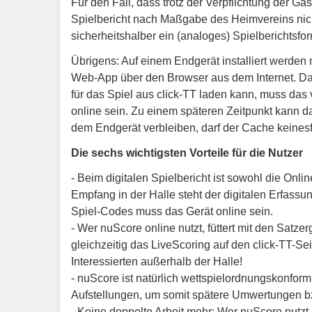
Für den Fall, dass trotz der Verpflichtung der G
Spielbericht nach Maßgabe des Heimvereins ni
sicherheitshalber ein (analoges) Spielberichtsfor
Übrigens: Auf einem Endgerät installiert werden m
Web-App über den Browser aus dem Internet. Da
für das Spiel aus click-TT laden kann, muss da
online sein. Zu einem späteren Zeitpunkt kann das
dem Endgerät verbleiben, darf der Cache keinesf
Die sechs wichtigsten Vorteile für die Nutzer
- Beim digitalen Spielbericht ist sowohl die Onli
Empfang in der Halle steht der digitalen Erfassu
Spiel-Codes muss das Gerät online sein.
- Wer nuScore online nutzt, füttert mit den Satz
gleichzeitig das LiveScoring auf den click-TT-Seit
Interessierten außerhalb der Halle!
- nuScore ist natürlich wettspielordnungskonform u
Aufstellungen, um somit spätere Umwertungen 
- Keine doppelte Arbeit mehr: Wer nuScore nutzt,