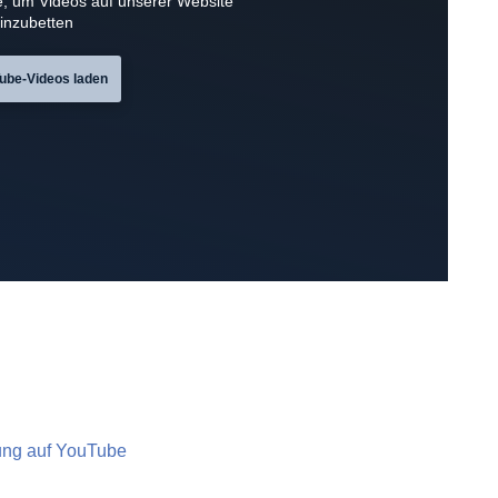
, um Videos auf unserer Website
inzubetten
ube-Videos laden
itung auf YouTube