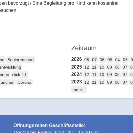
en bevorzugt / Eine Begleitung pro Kind kann kostenfrei
esuchen
Zeitraum
2026
ene
Seniorensport
08
07
06
05
04
03
0
2025
entwicklung
12
11
10
09
08
07
0
2024
einen
click-TT
12
11
10
09
08
07
0
|
2023
München
Corona
12
11
10
09
08
07
0
mehr...
Öffnungszeiten Geschäftsstelle:
Montag bis Freitag: 9:00 Uhr – 12:00 Uhr