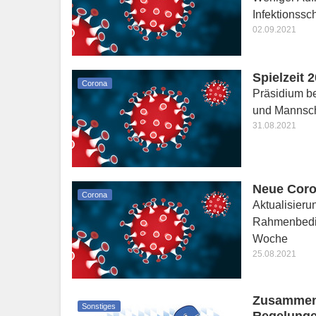
Infektionss
02.09.2021
Spielzeit
Corona
Präsidium be
und Mannsch
31.08.2021
Neue Coro
Corona
Aktualisieru
Rahmenbedin
Woche
25.08.2021
Zusammenst
Sonstiges