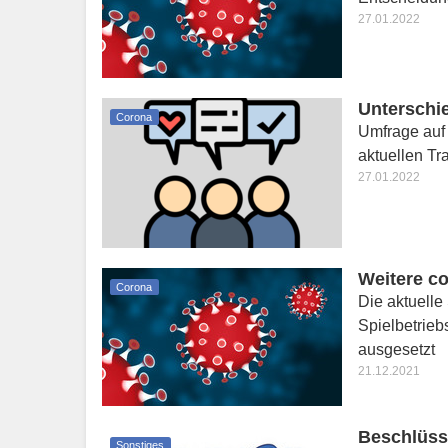
27.01.2022
Unterschi
Corona
Umfrage auf 
aktuellen Tr
27.01.2022
Weitere c
Corona
Die aktuelle
Spielbetrieb
ausgesetzt
21.12.2021
Beschlüss
Sonstiges