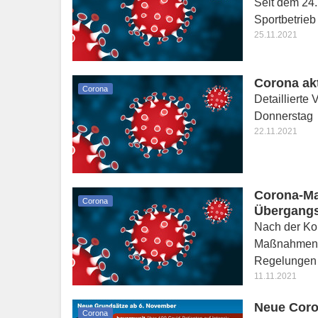
Seit dem 24
Sportbetrieb
25.11.2021
Corona akt
Corona
Detaillierte
Donnerstag
22.11.2021
Corona-Ma
Corona
Übergangs
Nach der Kor
Maßnahmen h
Regelungen
11.11.2021
Neue Coro
Corona