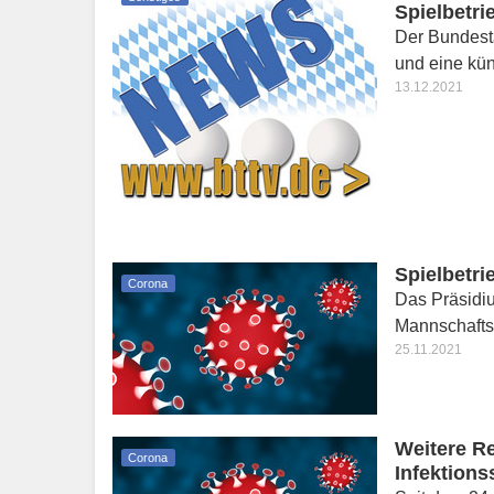
Spielbetri
Der Bundest
und eine kün
13.12.2021
Spielbetr
Corona
Das Präsidi
Mannschafts-
25.11.2021
Weitere Re
Corona
Infektion