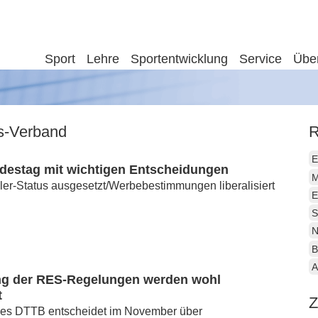
Sport
Lehre
Sportentwicklung
Service
Übe
is-Verband
R
E
estag mit wichtigen Entscheidungen
M
er-Status ausgesetzt/Werbebestimmungen liberalisiert
E
S
N
B
A
g der RES-Regelungen werden wohl
t
Z
es DTTB entscheidet im November über