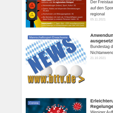
Der Freista
auf den Spor
regional
05.11.2021
Anwendun
Mannschaftssport Erwachsene
ausgesetz
Bundestag d
Nichtanwen
21.10.2021
Erleichter
Corona
Regelungen
Weniger Aufl