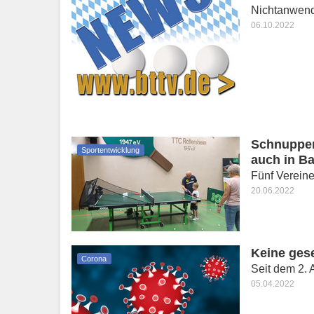
Nichtanwen
06.10.2022
Schnupper
Sportentwicklung
auch in B
Fünf Verein
20.06.2022
Keine ges
Corona
Seit dem 2. 
05.04.2022