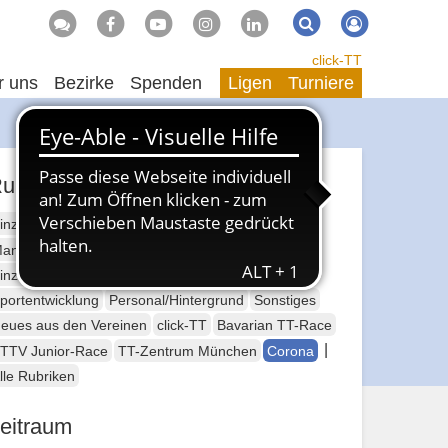
Suche
Suchen
click-TT
r uns
Bezirke
Spenden
Ligen
Turniere
ubriken
inzelsport Erwachsene
annschaftssport Erwachsene
Seniorensport
inzelsport Jugend
Mannschaftssport Jugend
portentwicklung
Personal/Hintergrund
Sonstiges
eues aus den Vereinen
click-TT
Bavarian TT-Race
|
TTV Junior-Race
TT-Zentrum München
Corona
lle Rubriken
eitraum