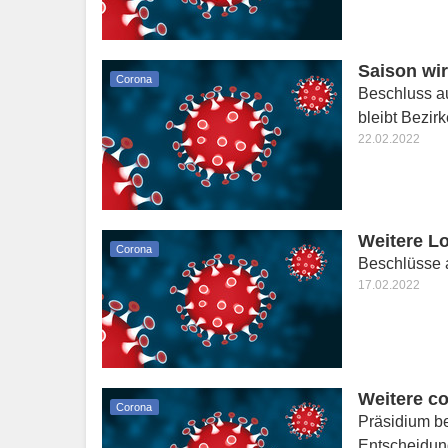
Saison wir
Corona
Beschluss a
bleibt Bezir
22.02.2022
Weitere L
Corona
Beschlüsse a
17.02.2022
Weitere c
Corona
Präsidium be
Entscheidun