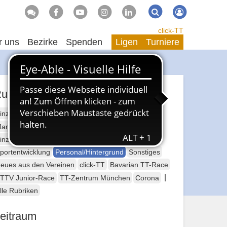
Suche
Suchen
click-TT
r uns
Bezirke
Spenden
Ligen
Turniere
ubriken
inzelsport Erwachsene
annschaftssport Erwachsene
Seniorensport
inzelsport Jugend
Mannschaftssport Jugend
portentwicklung
Personal/Hintergrund
Sonstiges
eues aus den Vereinen
click-TT
Bavarian TT-Race
|
TTV Junior-Race
TT-Zentrum München
Corona
lle Rubriken
eitraum