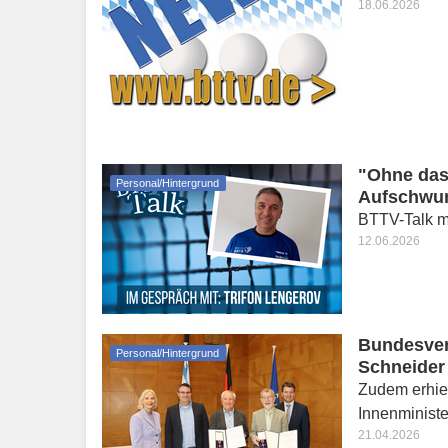
18.06.2026
"Ohne das
Personal/Hintergrund
Aufschwu
BTTV-Talk mi
12.06.2026
Bundesver
Personal/Hintergrund
Schneider
Zudem erhie
Innenminist
21.04.2026