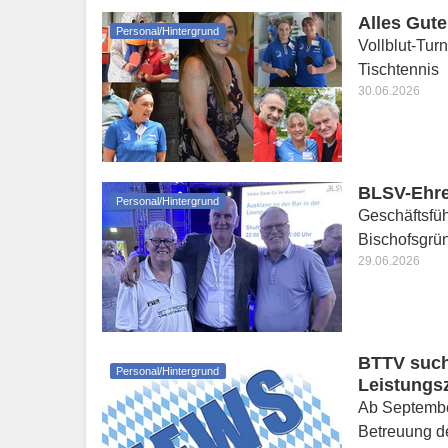
Alles Gute
Personal/Hintergrund
Vollblut-Tur
Tischtennis
30.06.2026
BLSV-Ehre
Personal/Hintergrund
Geschäftsfü
Bischofsgrü
29.06.2026
BTTV sucht
Personal/Hintergrund
Leistungs
Ab September
Betreuung de