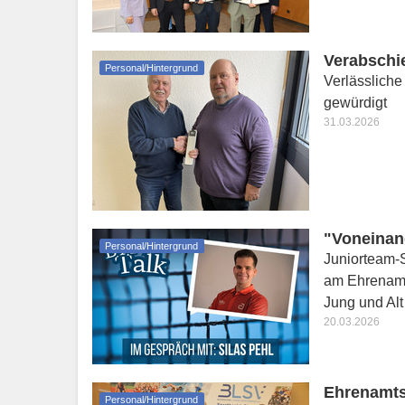
Verabschi
Personal/Hintergrund
Verlässliche
gewürdigt
31.03.2026
"Voneinand
Personal/Hintergrund
Juniorteam-S
am Ehrenamt
Jung und Alt
20.03.2026
Ehrenamts
Personal/Hintergrund