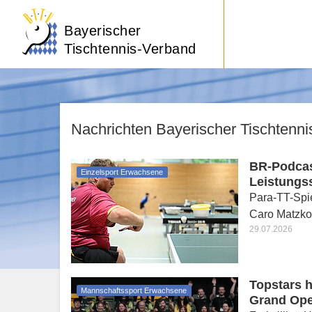
Bayerischer
Tischtennis-Verband
Nachrichten Bayerischer Tischtenn
BR-Podcast
Einzelsport Erwachsene
Leistungs
Para-TT-Spie
Caro Matzko
29.07.2026
Topstars h
Mannschaftssport Erwachsene
Grand Op