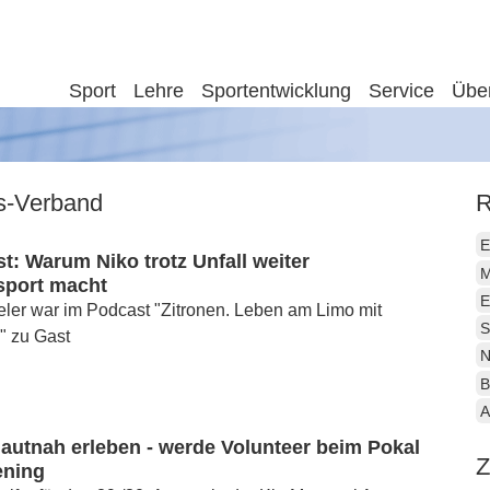
Sport
Lehre
Sportentwicklung
Service
Übe
is-Verband
R
E
: Warum Niko trotz Unfall weiter
M
sport macht
E
ler war im Podcast "Zitronen. Leben am Limo mit
S
" zu Gast
N
B
A
autnah erleben - werde Volunteer beim Pokal
Z
ening