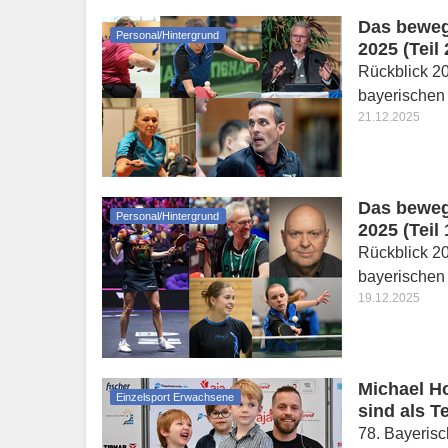
Das bewegt
Personal/Hintergrund
2025 (Teil 
Rückblick 2
bayerischen 
21.12.2025
Das bewegt
Personal/Hintergrund
2025 (Teil 
Rückblick 2
bayerischen 
19.12.2025
Michael H
Einzelsport Erwachsene
sind als T
78. Bayerisc