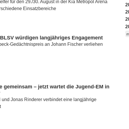
elfer für den 29./30. August in der Kia Metropol Arena
2
rschiedene Einsatzbereiche
2
2
2
m
BLSV würdigen langjähriges Engagement
beck-Gedächtnispreis an Johann Fischer verliehen
e gemeinsam – jetzt wartet die Jugend-EM in
r
und Jonas Rinderer verbindet eine langjährige
t