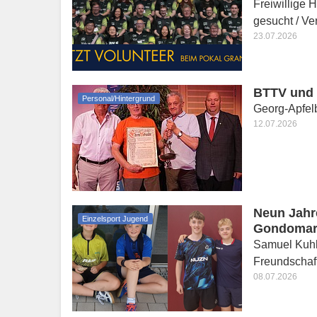
Freiwillige H
gesucht / Ve
23.07.2026
BTTV und 
Personal/Hintergrund
Georg-Apfel
12.07.2026
Neun Jahr
Einzelsport Jugend
Gondoma
Samuel Kuhl 
Freundschaf
08.07.2026