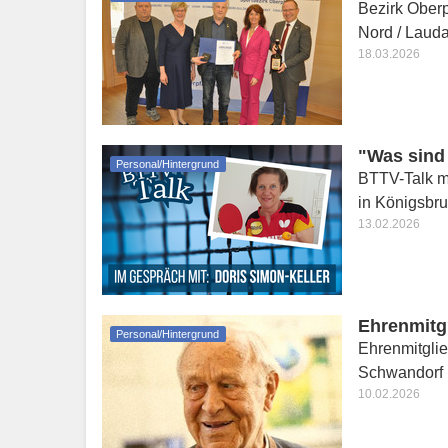
Bezirk Oberp
Nord / Laud
18.03.2026
"Was sind 
Personal/Hintergrund
BTTV-Talk mi
in Königsbr
13.02.2026
Ehrenmitgl
Personal/Hintergrund
Ehrenmitglie
Schwandorf
10.02.2026