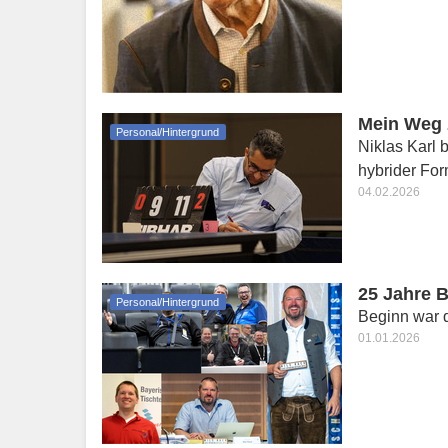
Mein Weg 
Personal/Hintergrund
Niklas Karl 
hybrider For
04.02.2026
25 Jahre B
Personal/Hintergrund
Beginn war 
01.01.2026