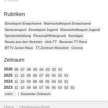
17.08.2019
Rubriken
Einzelsport Erwachsene
Mannschaftssport Erwachsene
Seniorensport
Einzelsport Jugend
Mannschaftssport Jugend
Sportentwicklung
Personal/Hintergrund
Sonstiges
Neues aus den Vereinen
click-TT
Bavarian TT-Race
BTTV Junior-Race
TT-Zentrum München
Corona
Zeitraum
2026
08
07
06
05
04
03
02
01
2025
11
10
09
08
07
05
04
02
01
2024
11
10
09
08
06
05
04
03
01
2023
11
10
09
08
07
06
05
03
02
01
|
mehr...
Gesamter Zeitraum
Home
Oberbayern-Nord