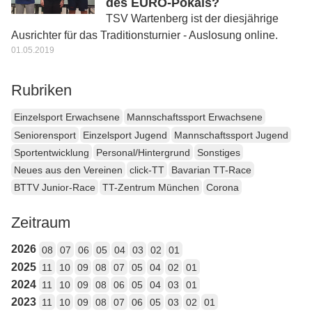
des EURO-Pokals?
TSV Wartenberg ist der diesjährige
Ausrichter für das Traditionsturnier - Auslosung online.
01.05.2019
Rubriken
Einzelsport Erwachsene
Mannschaftssport Erwachsene
Seniorensport
Einzelsport Jugend
Mannschaftssport Jugend
Sportentwicklung
Personal/Hintergrund
Sonstiges
Neues aus den Vereinen
click-TT
Bavarian TT-Race
BTTV Junior-Race
TT-Zentrum München
Corona
Zeitraum
2026
08
07
06
05
04
03
02
01
2025
11
10
09
08
07
05
04
02
01
2024
11
10
09
08
06
05
04
03
01
2023
11
10
09
08
07
06
05
03
02
01