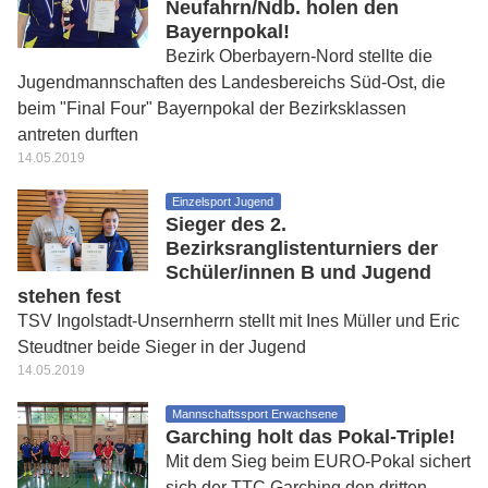
Neufahrn/Ndb. holen den
Bayernpokal!
Bezirk Oberbayern-Nord stellte die
Jugendmannschaften des Landesbereichs Süd-Ost, die
beim "Final Four" Bayernpokal der Bezirksklassen
antreten durften
14.05.2019
Einzelsport Jugend
Sieger des 2.
Bezirksranglistenturniers der
Schüler/innen B und Jugend
stehen fest
TSV Ingolstadt-Unsernherrn stellt mit Ines Müller und Eric
Steudtner beide Sieger in der Jugend
14.05.2019
Mannschaftssport Erwachsene
Garching holt das Pokal-Triple!
Mit dem Sieg beim EURO-Pokal sichert
sich der TTC Garching den dritten