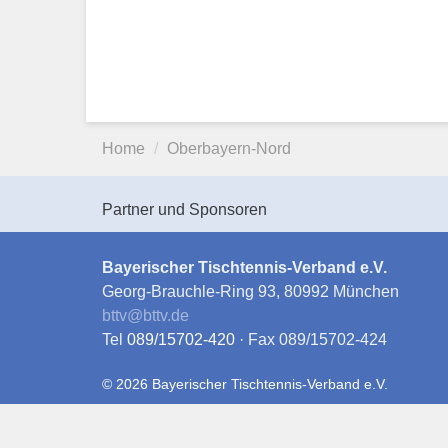
Home
Oberbayern-Nord
Partner und Sponsoren
Bayerischer Tischtennis-Verband e.V.
Georg-Brauchle-Ring 93, 80992 München
bttv
@
bttv.de
Tel
089/15702-420
· Fax 089/15702-424
© 2026 Bayerischer Tischtennis-Verband e.V.