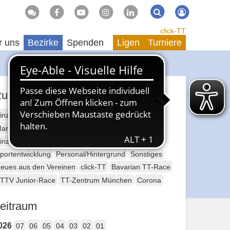
Suche
Suchen
click-TT
r uns
Bezirke
Spenden
Ligen
Turniere
ubriken
inzelsport Erwachsene
annschaftssport Erwachsene
Seniorensport
inzelsport Jugend
Mannschaftssport Jugend
portentwicklung
Personal/Hintergrund
Sonstiges
eues aus den Vereinen
click-TT
Bavarian TT-Race
TTV Junior-Race
TT-Zentrum München
Corona
eitraum
026
07
06
05
04
03
02
01