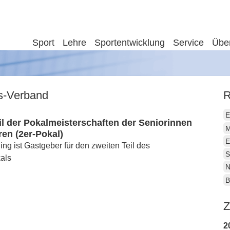
Sport
Lehre
Sportentwicklung
Service
Übe
is-Verband
R
E
il der Pokalmeisterschaften der Seniorinnen
M
en (2er-Pokal)
E
ng ist Gastgeber für den zweiten Teil des
S
als
N
B
Z
2