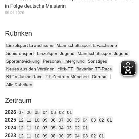
in Folge deutsche Meisterin
09.06.2026
Rubriken
Einzelsport Erwachsene
Mannschaftssport Erwachsene
Seniorensport
Einzelsport Jugend
Mannschaftssport Jugend
Sportentwicklung
Personal/Hintergrund
Sonstiges
Neues aus den Vereinen
click-TT
Bavarian TT-Race
|
BTTV Junior-Race
TT-Zentrum München
Corona
Alle Rubriken
Zeitraum
2026
07
06
05
04
03
02
01
2025
12
11
10
09
08
07
06
05
04
03
02
01
2024
12
11
10
07
05
04
03
02
01
2023
12
11
10
09
08
06
05
04
03
02
01