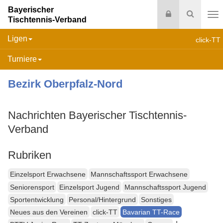
Bayerischer
Login
Suche
Tischtennis-Verband
Na
Ligen
click-TT
Turniere
Bezirk Oberpfalz-Nord
Nachrichten Bayerischer Tischtennis-
Verband
Rubriken
Einzelsport Erwachsene
Mannschaftssport Erwachsene
Seniorensport
Einzelsport Jugend
Mannschaftssport Jugend
Sportentwicklung
Personal/Hintergrund
Sonstiges
Neues aus den Vereinen
click-TT
Bavarian TT-Race