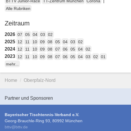
|
BTTV Junior-Race
TT-Zentrum München
Corona
Alle Rubriken
Zeitraum
2026
07
05
04
03
02
2025
12
11
10
09
08
05
04
03
02
2024
12
11
10
09
08
07
06
05
04
02
2023
12
11
10
09
08
07
06
05
04
03
02
01
mehr...
Home
Oberpfalz-Nord
Partner und Sponsoren
Bayerischer Tischtennis-Verband e.V.
Georg-Brauchle-Ring 93, 80992 München
bttv
@
bttv.de