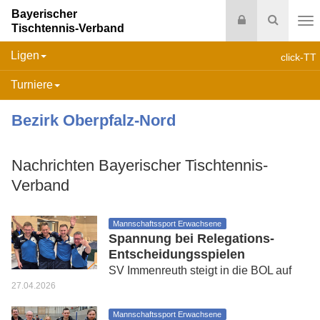
Bayerischer
Login
Suche
Tischtennis-Verband
Na
Ligen
click-TT
Turniere
Bezirk Oberpfalz-Nord
Nachrichten Bayerischer Tischtennis-
Verband
Mannschaftssport Erwachsene
Spannung bei Relegations-
Entscheidungsspielen
SV Immenreuth steigt in die BOL auf
27.04.2026
Mannschaftssport Erwachsene