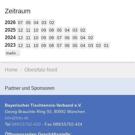
Zeitraum
2026
07
05
04
03
02
2025
12
11
10
09
08
05
04
03
02
2024
12
11
10
09
08
07
06
05
04
02
2023
12
11
10
09
08
07
06
05
04
03
02
01
mehr...
Home
Oberpfalz-Nord
Partner und Sponsoren
Bayerischer Tischtennis-Verband e.V.
Georg-Brauchle-Ring 93, 80992 München
bttv
@
bttv.de
Tel
089/15702-420
· Fax 089/15702-424
Öffnungszeiten Geschäftsstelle: