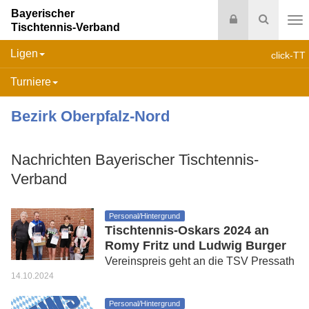
Bayerischer
Login
Suche
Tischtennis-Verband
Na
Ligen
click-TT
Turniere
Bezirk Oberpfalz-Nord
Nachrichten Bayerischer Tischtennis-
Verband
Personal/Hintergrund
Tischtennis-Oskars 2024 an
Romy Fritz und Ludwig Burger
Vereinspreis geht an die TSV Pressath
14.10.2024
Personal/Hintergrund