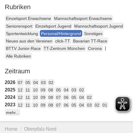
Rubriken
Einzelsport Erwachsene
Mannschaftssport Erwachsene
Seniorensport
Einzelsport Jugend
Mannschaftssport Jugend
Sportentwicklung
Personal/Hintergrund
Sonstiges
Neues aus den Vereinen
click-TT
Bavarian TT-Race
|
BTTV Junior-Race
TT-Zentrum München
Corona
Alle Rubriken
Zeitraum
2026
07
05
04
03
02
2025
12
11
10
09
08
05
04
03
02
2024
12
11
10
09
08
07
06
05
04
02
2023
12
11
10
09
08
07
06
05
04
03
02
01
mehr...
Home
Oberpfalz-Nord