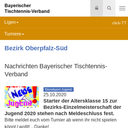
Bayerischer
Login
Suche
Tischtennis-Verband
Na
Ligen
click-TT
Turniere
Bezirk Oberpfalz-Süd
Nachrichten Bayerischer Tischtennis-
Verband
Einzelsport Jugend
25.10.2020
Starter der Altersklasse 15 zur
Bezirks-Einzelmeisterschaft der
Jugend 2020 stehen nach Meldeschluss fest.
Bitte meldet euch vom Turnier ab wenn ihr nicht spielen
könnt / wollt! ...Danke!