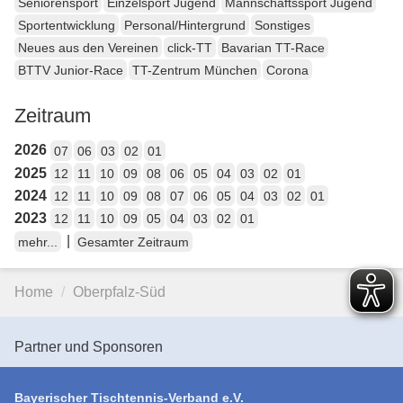
Seniorensport
Einzelsport Jugend
Mannschaftssport Jugend
Sportentwicklung
Personal/Hintergrund
Sonstiges
Neues aus den Vereinen
click-TT
Bavarian TT-Race
BTTV Junior-Race
TT-Zentrum München
Corona
Zeitraum
2026
07
06
03
02
01
2025
12
11
10
09
08
06
05
04
03
02
01
2024
12
11
10
09
08
07
06
05
04
03
02
01
2023
12
11
10
09
05
04
03
02
01
|
mehr...
Gesamter Zeitraum
Home
Oberpfalz-Süd
Partner und Sponsoren
Bayerischer Tischtennis-Verband e.V.