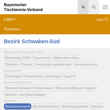
Bayerischer
Login
Suche
Tischtennis-Verband
Na
Ligen
click-TT
Turniere
Bezirk Schwaben-Süd
Bezirk 10 Schwaben-Süd
Bezirkstag 2026
Downloads / Allgemeine Infos
Statistik / Chronik
Veranstaltungskalender
Vereinsservice
Einzelsport
Einzelsport Erwachsene
Einzelsport Jugend
Mannschaftssport
Mannschaftssport Erwachsene
Mannschaftssport Jugend
Schüler- und Bambiniligen
Kontakt
Bezirksvorstand
Bezirksfachwarte
Bezirksspielleiter
Vereine