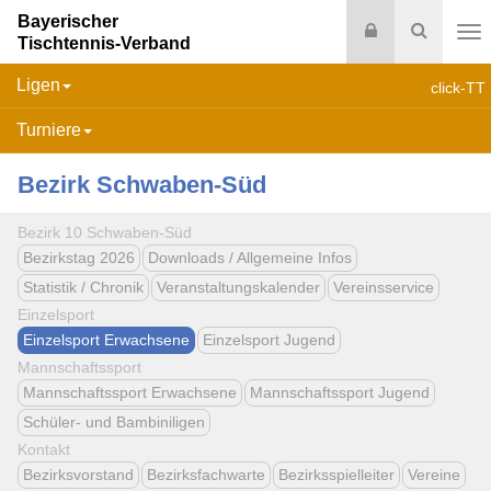
Bayerischer
Login
Suche
Tischtennis-Verband
Na
Ligen
click-TT
Turniere
Bezirk Schwaben-Süd
Bezirk 10 Schwaben-Süd
Bezirkstag 2026
Downloads / Allgemeine Infos
Statistik / Chronik
Veranstaltungskalender
Vereinsservice
Einzelsport
Einzelsport Erwachsene
Einzelsport Jugend
Mannschaftssport
Mannschaftssport Erwachsene
Mannschaftssport Jugend
Schüler- und Bambiniligen
Kontakt
Bezirksvorstand
Bezirksfachwarte
Bezirksspielleiter
Vereine