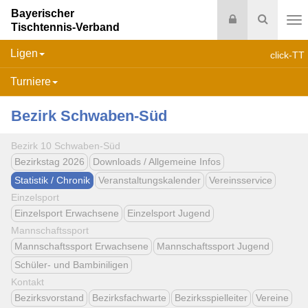
Bayerischer
Login
Suche
Tischtennis-Verband
Na
Ligen
click-TT
Turniere
Bezirk Schwaben-Süd
Bezirk 10 Schwaben-Süd
Bezirkstag 2026
Downloads / Allgemeine Infos
Statistik / Chronik
Veranstaltungskalender
Vereinsservice
Einzelsport
Einzelsport Erwachsene
Einzelsport Jugend
Mannschaftssport
Mannschaftssport Erwachsene
Mannschaftssport Jugend
Schüler- und Bambiniligen
Kontakt
Bezirksvorstand
Bezirksfachwarte
Bezirksspielleiter
Vereine