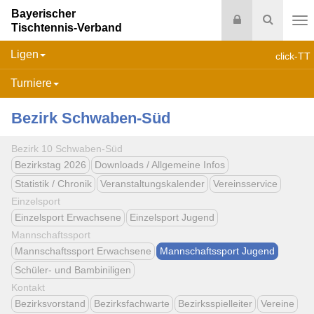
Bayerischer
Login
Suche
Tischtennis-Verband
Na
Ligen
click-TT
Turniere
Bezirk Schwaben-Süd
Bezirk 10 Schwaben-Süd
Bezirkstag 2026
Downloads / Allgemeine Infos
Statistik / Chronik
Veranstaltungskalender
Vereinsservice
Einzelsport
Einzelsport Erwachsene
Einzelsport Jugend
Mannschaftssport
Mannschaftssport Erwachsene
Mannschaftssport Jugend
Schüler- und Bambiniligen
Kontakt
Bezirksvorstand
Bezirksfachwarte
Bezirksspielleiter
Vereine