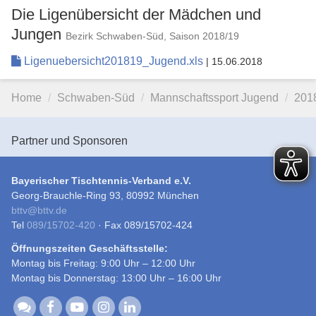
Die Ligenübersicht der Mädchen und
Jungen
Bezirk Schwaben-Süd, Saison 2018/19
Ligenuebersicht201819_Jugend.xls
| 15.06.2018
Home
Schwaben-Süd
Mannschaftssport Jugend
201
Partner und Sponsoren
Bayerischer Tischtennis-Verband e.V.
Georg-Brauchle-Ring 93, 80992 München
bttv
@
bttv.de
Tel
089/15702-420
· Fax 089/15702-424
Öffnungszeiten Geschäftsstelle:
Montag bis Freitag: 9:00 Uhr – 12:00 Uhr
Montag bis Donnerstag: 13:00 Uhr – 16:00 Uhr