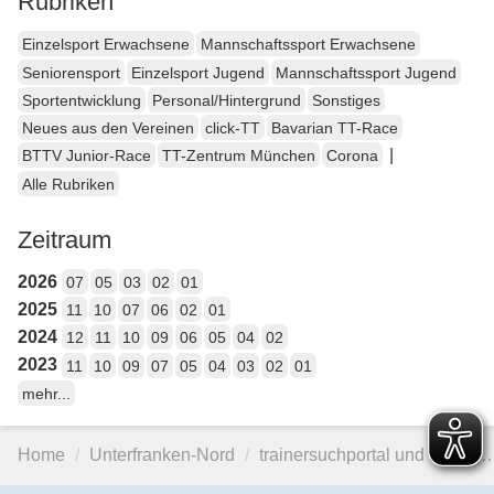
Rubriken
Einzelsport Erwachsene
Mannschaftssport Erwachsene
Seniorensport
Einzelsport Jugend
Mannschaftssport Jugend
Sportentwicklung
Personal/Hintergrund
Sonstiges
Neues aus den Vereinen
click-TT
Bavarian TT-Race
|
BTTV Junior-Race
TT-Zentrum München
Corona
Alle Rubriken
Zeitraum
2026
07
05
03
02
01
2025
11
10
07
06
02
01
2024
12
11
10
09
06
05
04
02
2023
11
10
09
07
05
04
03
02
01
mehr...
Home
Unterfranken-Nord
trainersuchportal und BTTV…