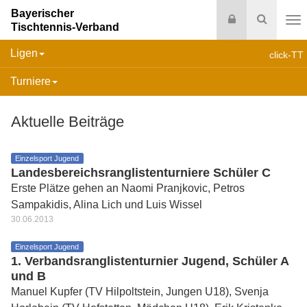
Bayerischer
Login
Suche
Tischtennis-Verband
Na
Ligen
click-TT
Turniere
Aktuelle Beiträge
Einzelsport Jugend
Landesbereichsranglistenturniere Schüler C
Erste Plätze gehen an Naomi Pranjkovic, Petros
Sampakidis, Alina Lich und Luis Wissel
30.06.2013
Einzelsport Jugend
1. Verbandsranglistenturnier Jugend, Schüler A
und B
Manuel Kupfer (TV Hilpoltstein, Jungen U18), Svenja