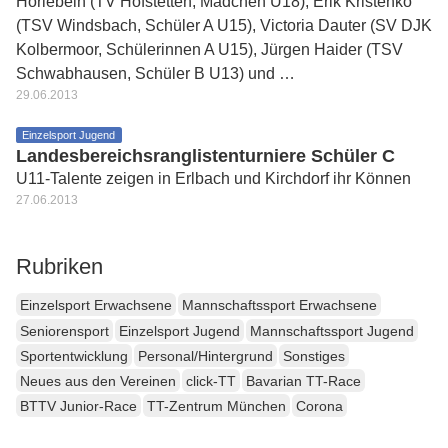
Horlebein (TV Hofstetten, Mädchen U18), Erik Kristenko
(TSV Windsbach, Schüler A U15), Victoria Dauter (SV DJK
Kolbermoor, Schülerinnen A U15), Jürgen Haider (TSV
Schwabhausen, Schüler B U13) und …
29.06.2013
Einzelsport Jugend
Landesbereichsranglistenturniere Schüler C
U11-Talente zeigen in Erlbach und Kirchdorf ihr Können
27.06.2013
Rubriken
Einzelsport Erwachsene
Mannschaftssport Erwachsene
Seniorensport
Einzelsport Jugend
Mannschaftssport Jugend
Sportentwicklung
Personal/Hintergrund
Sonstiges
Neues aus den Vereinen
click-TT
Bavarian TT-Race
BTTV Junior-Race
TT-Zentrum München
Corona