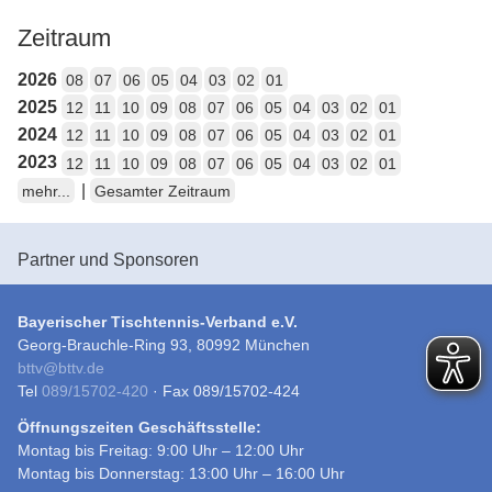
Zeitraum
2026
08
07
06
05
04
03
02
01
2025
12
11
10
09
08
07
06
05
04
03
02
01
2024
12
11
10
09
08
07
06
05
04
03
02
01
2023
12
11
10
09
08
07
06
05
04
03
02
01
|
mehr...
Gesamter Zeitraum
Partner und Sponsoren
Bayerischer Tischtennis-Verband e.V.
Georg-Brauchle-Ring 93, 80992 München
bttv
@
bttv.de
Tel
089/15702-420
· Fax 089/15702-424
Öffnungszeiten Geschäftsstelle:
Montag bis Freitag: 9:00 Uhr – 12:00 Uhr
Montag bis Donnerstag: 13:00 Uhr – 16:00 Uhr