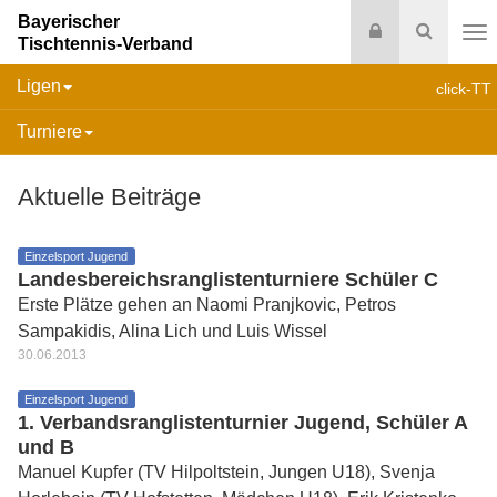
Bayerischer
Login
Suche
Tischtennis-Verband
Na
Ligen
click-TT
Turniere
Aktuelle Beiträge
Einzelsport Jugend
Landesbereichsranglistenturniere Schüler C
Erste Plätze gehen an Naomi Pranjkovic, Petros
Sampakidis, Alina Lich und Luis Wissel
30.06.2013
Einzelsport Jugend
1. Verbandsranglistenturnier Jugend, Schüler A
und B
Manuel Kupfer (TV Hilpoltstein, Jungen U18), Svenja