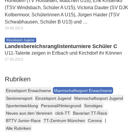
Horlebein (TV Hofstetten, Mädchen U18), Erik Kristenko
(TSV Windsbach, Schüler A U15), Victoria Dauter (SV DJK
Kolbermoor, Schülerinnen A U15), Jürgen Haider (TSV
Schwabhausen, Schüler B U13) und …
29.06.2013
Einzelsport Jugend
Landesbereichsranglistenturniere Schüler C
U11-Talente zeigen in Erlbach und Kirchdorf ihr Können
27.06.2013
Rubriken
Einzelsport Erwachsene
Mannschaftssport Erwachsene
Seniorensport
Einzelsport Jugend
Mannschaftssport Jugend
Sportentwicklung
Personal/Hintergrund
Sonstiges
Neues aus den Vereinen
click-TT
Bavarian TT-Race
|
BTTV Junior-Race
TT-Zentrum München
Corona
Alle Rubriken