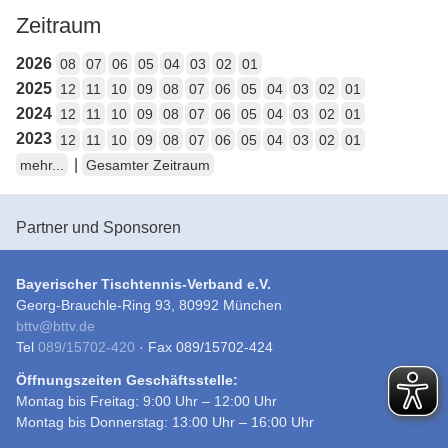
Zeitraum
2026
08
07
06
05
04
03
02
01
2025
12
11
10
09
08
07
06
05
04
03
02
01
2024
12
11
10
09
08
07
06
05
04
03
02
01
2023
12
11
10
09
08
07
06
05
04
03
02
01
|
mehr...
Gesamter Zeitraum
Partner und Sponsoren
Bayerischer Tischtennis-Verband e.V.
Georg-Brauchle-Ring 93, 80992 München
bttv
@
bttv.de
Tel
089/15702-420
· Fax 089/15702-424
Öffnungszeiten Geschäftsstelle:
Montag bis Freitag: 9:00 Uhr – 12:00 Uhr
Montag bis Donnerstag: 13:00 Uhr – 16:00 Uhr