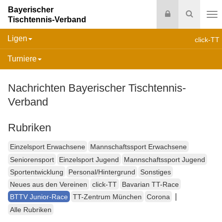
Bayerischer
Login
Suche
Tischtennis-Verband
Na
Ligen
click-TT
Turniere
Nachrichten Bayerischer Tischtennis-
Verband
Rubriken
Einzelsport Erwachsene
Mannschaftssport Erwachsene
Seniorensport
Einzelsport Jugend
Mannschaftssport Jugend
Sportentwicklung
Personal/Hintergrund
Sonstiges
Neues aus den Vereinen
click-TT
Bavarian TT-Race
|
BTTV Junior-Race
TT-Zentrum München
Corona
Alle Rubriken