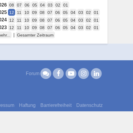
026
08
07
06
05
04
03
02
01
025
12
11
10
09
08
07
06
05
04
03
02
01
024
12
11
10
09
08
07
06
05
04
03
02
01
023
12
11
10
09
08
07
06
05
04
03
02
01
|
ehr...
Gesamter Zeitraum
Forum
ressum
Haftung
Barrierefreiheit
Datenschutz