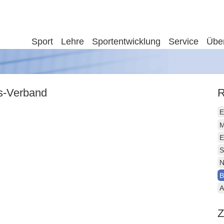
Sport
Lehre
Sportentwicklung
Service
Übe
is-Verband
R
E
M
E
S
N
B
A
Z