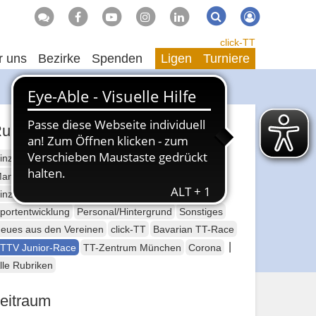
Suche
Suchen
click-TT
r uns
Bezirke
Spenden
Ligen
Turniere
ubriken
inzelsport Erwachsene
annschaftssport Erwachsene
Seniorensport
inzelsport Jugend
Mannschaftssport Jugend
portentwicklung
Personal/Hintergrund
Sonstiges
eues aus den Vereinen
click-TT
Bavarian TT-Race
|
TTV Junior-Race
TT-Zentrum München
Corona
lle Rubriken
eitraum