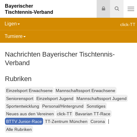
Bayerischer
Login
Suche
Tischtennis-Verband
Na
Ligen
click-TT
Turniere
Nachrichten Bayerischer Tischtennis-
Verband
Rubriken
Einzelsport Erwachsene
Mannschaftssport Erwachsene
Seniorensport
Einzelsport Jugend
Mannschaftssport Jugend
Sportentwicklung
Personal/Hintergrund
Sonstiges
Neues aus den Vereinen
click-TT
Bavarian TT-Race
|
BTTV Junior-Race
TT-Zentrum München
Corona
Alle Rubriken