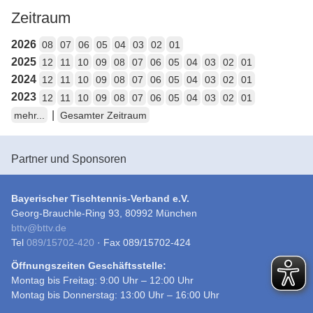
Zeitraum
2026
08
07
06
05
04
03
02
01
2025
12
11
10
09
08
07
06
05
04
03
02
01
2024
12
11
10
09
08
07
06
05
04
03
02
01
2023
12
11
10
09
08
07
06
05
04
03
02
01
|
mehr...
Gesamter Zeitraum
Partner und Sponsoren
Bayerischer Tischtennis-Verband e.V.
Georg-Brauchle-Ring 93, 80992 München
bttv
@
bttv.de
Tel
089/15702-420
· Fax 089/15702-424
Öffnungszeiten Geschäftsstelle:
Montag bis Freitag: 9:00 Uhr – 12:00 Uhr
Montag bis Donnerstag: 13:00 Uhr – 16:00 Uhr