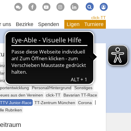
Suche
Suchen
click-TT
r uns
Bezirke
Spenden
Ligen
Turniere
ubriken
inzelsport Erwachsene
annschaftssport Erwachsene
Seniorensport
inzelsport Jugend
Mannschaftssport Jugend
portentwicklung
Personal/Hintergrund
Sonstiges
eues aus den Vereinen
click-TT
Bavarian TT-Race
|
TTV Junior-Race
TT-Zentrum München
Corona
lle Rubriken
eitraum