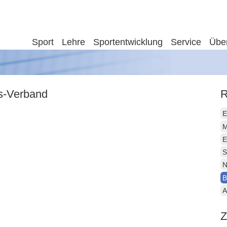
Sport
Lehre
Sportentwicklung
Service
Übe
is-Verband
R
E
M
E
S
N
B
A
Z