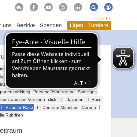
Suche
Suchen
click-TT
r uns
Bezirke
Spenden
Ligen
Turniere
ubriken
inzelsport Erwachsene
annschaftssport Erwachsene
Seniorensport
inzelsport Jugend
Mannschaftssport Jugend
portentwicklung
Personal/Hintergrund
Sonstiges
eues aus den Vereinen
click-TT
Bavarian TT-Race
|
TTV Junior-Race
TT-Zentrum München
Corona
lle Rubriken
eitraum