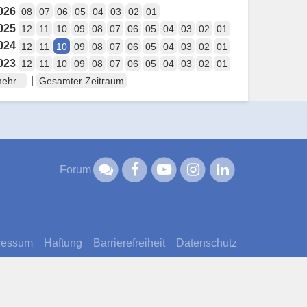
026
08
07
06
05
04
03
02
01
025
12
11
10
09
08
07
06
05
04
03
02
01
024
12
11
10
09
08
07
06
05
04
03
02
01
023
12
11
10
09
08
07
06
05
04
03
02
01
|
ehr...
Gesamter Zeitraum
Forum
ressum
Haftung
Barrierefreiheit
Datenschutz