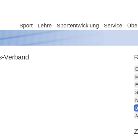
Sport
Lehre
Sportentwicklung
Service
Übe
is-Verband
R
E
M
E
S
N
B
A
Z