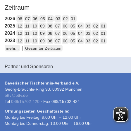
Zeitraum
2026
08
07
06
05
04
03
02
01
2025
12
11
10
09
08
07
06
05
04
03
02
01
2024
12
11
10
09
08
07
06
05
04
03
02
01
2023
12
11
10
09
08
07
06
05
04
03
02
01
|
mehr...
Gesamter Zeitraum
Partner und Sponsoren
Bayerischer Tischtennis-Verband e.V.
Georg-Brauchle-Ring 93, 80992 München
bttv
@
bttv.de
Tel
089/15702-420
· Fax 089/15702-424
Öffnungszeiten Geschäftsstelle:
Montag bis Freitag: 9:00 Uhr – 12:00 Uhr
Montag bis Donnerstag: 13:00 Uhr – 16:00 Uhr