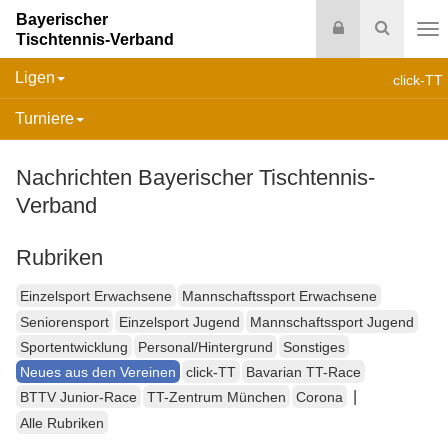
Bayerischer
Login
Suche
Tischtennis-Verband
Na
Ligen
click-TT
Turniere
Nachrichten Bayerischer Tischtennis-
Verband
Rubriken
Einzelsport Erwachsene
Mannschaftssport Erwachsene
Seniorensport
Einzelsport Jugend
Mannschaftssport Jugend
Sportentwicklung
Personal/Hintergrund
Sonstiges
Neues aus den Vereinen
click-TT
Bavarian TT-Race
|
BTTV Junior-Race
TT-Zentrum München
Corona
Alle Rubriken