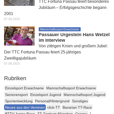
TTC Fortuna Passau feiert besonderes
Jubiläum – Erfolgsgeschichte begann
2001
07.09.2025
Mannschaftssport Erwachsene
Passauer Urgestein Hans Wetzel
im Interview
Von zittrigen Knien und großem Jubel:
Der TTC Fortuna Passau feiert 25-jähriges
Zweitligajubiläum
07.09.2025
Rubriken
Einzelsport Erwachsene
Mannschaftssport Erwachsene
Seniorensport
Einzelsport Jugend
Mannschaftssport Jugend
Sportentwicklung
Personal/Hintergrund
Sonstiges
Neues aus den Vereinen
click-TT
Bavarian TT-Race
|
BTTV Junior-Race
TT-Zentrum München
Corona