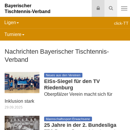
Bayerischer
Login
Suche
Tischtennis-Verband
Na
Ligen
click-TT
Turniere
Nachrichten Bayerischer Tischtennis-
Verband
Neues aus den Vereinen
EISs-Siegel für den TV
Riedenburg
Oberpfälzer Verein macht sich für
Inklusion stark
29.09.2025
Mannschaftssport Erwachsene
25 Jahre in der 2. Bundesliga