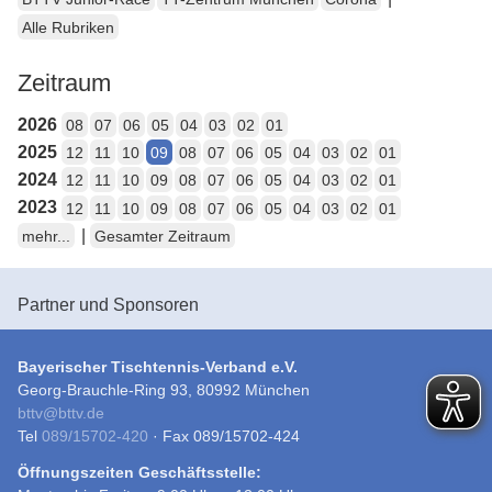
Alle Rubriken
Zeitraum
2026
08
07
06
05
04
03
02
01
2025
12
11
10
09
08
07
06
05
04
03
02
01
2024
12
11
10
09
08
07
06
05
04
03
02
01
2023
12
11
10
09
08
07
06
05
04
03
02
01
|
mehr...
Gesamter Zeitraum
Partner und Sponsoren
Bayerischer Tischtennis-Verband e.V.
Georg-Brauchle-Ring 93, 80992 München
bttv
@
bttv.de
Tel
089/15702-420
· Fax 089/15702-424
Öffnungszeiten Geschäftsstelle: