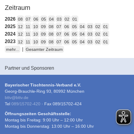
Zeitraum
2026
08
07
06
05
04
03
02
01
2025
12
11
10
09
08
07
06
05
04
03
02
01
2024
12
11
10
09
08
07
06
05
04
03
02
01
2023
12
11
10
09
08
07
06
05
04
03
02
01
|
mehr...
Gesamter Zeitraum
Partner und Sponsoren
Bayerischer Tischtennis-Verband e.V.
Georg-Brauchle-Ring 93, 80992 München
bttv
@
bttv.de
Tel
089/15702-420
· Fax 089/15702-424
Öffnungszeiten Geschäftsstelle:
Montag bis Freitag: 9:00 Uhr – 12:00 Uhr
Montag bis Donnerstag: 13:00 Uhr – 16:00 Uhr