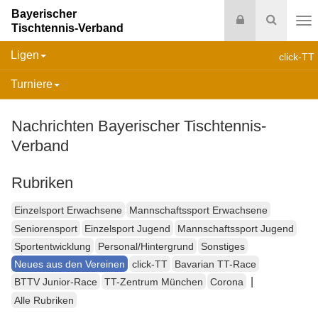
Bayerischer
Login
Suche
Tischtennis-Verband
Na
Ligen
click-TT
Turniere
Nachrichten Bayerischer Tischtennis-
Verband
Rubriken
Einzelsport Erwachsene
Mannschaftssport Erwachsene
Seniorensport
Einzelsport Jugend
Mannschaftssport Jugend
Sportentwicklung
Personal/Hintergrund
Sonstiges
Neues aus den Vereinen
click-TT
Bavarian TT-Race
|
BTTV Junior-Race
TT-Zentrum München
Corona
Alle Rubriken