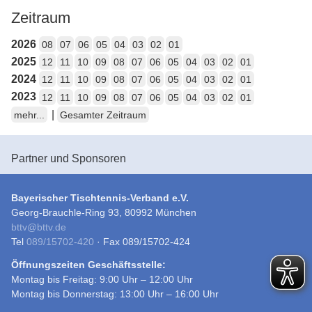
Zeitraum
2026
08
07
06
05
04
03
02
01
2025
12
11
10
09
08
07
06
05
04
03
02
01
2024
12
11
10
09
08
07
06
05
04
03
02
01
2023
12
11
10
09
08
07
06
05
04
03
02
01
|
mehr...
Gesamter Zeitraum
Partner und Sponsoren
Bayerischer Tischtennis-Verband e.V.
Georg-Brauchle-Ring 93, 80992 München
bttv
@
bttv.de
Tel
089/15702-420
· Fax 089/15702-424
Öffnungszeiten Geschäftsstelle:
Montag bis Freitag: 9:00 Uhr – 12:00 Uhr
Montag bis Donnerstag: 13:00 Uhr – 16:00 Uhr