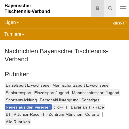
Bayerischer
Login
Suche
Tischtennis-Verband
Na
Ligen
click-TT
Turniere
Nachrichten Bayerischer Tischtennis-
Verband
Rubriken
Einzelsport Erwachsene
Mannschaftssport Erwachsene
Seniorensport
Einzelsport Jugend
Mannschaftssport Jugend
Sportentwicklung
Personal/Hintergrund
Sonstiges
Neues aus den Vereinen
click-TT
Bavarian TT-Race
|
BTTV Junior-Race
TT-Zentrum München
Corona
Alle Rubriken