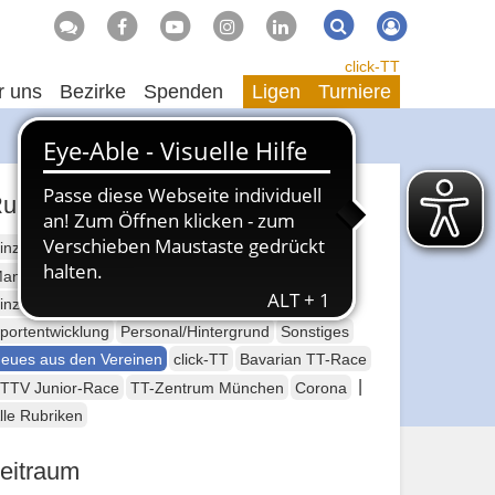
Suche
Suchen
click-TT
r uns
Bezirke
Spenden
Ligen
Turniere
ubriken
inzelsport Erwachsene
annschaftssport Erwachsene
Seniorensport
inzelsport Jugend
Mannschaftssport Jugend
portentwicklung
Personal/Hintergrund
Sonstiges
eues aus den Vereinen
click-TT
Bavarian TT-Race
|
TTV Junior-Race
TT-Zentrum München
Corona
lle Rubriken
eitraum