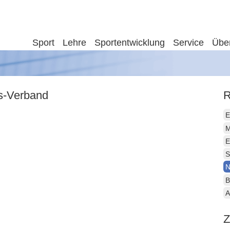
Sport
Lehre
Sportentwicklung
Service
Übe
is-Verband
R
E
M
E
S
N
B
A
Z