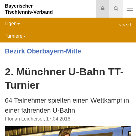
Bayerischer
Login
Suche
Tischtennis-Verband
Na
Ligen
click-TT
Turniere
Bezirk Oberbayern-Mitte
2. Münchner U-Bahn TT-
Turnier
64 Teilnehmer spielten einen Wettkampf in
einer fahrenden U-Bahn
Florian Leidheiser
,
17.04.2018