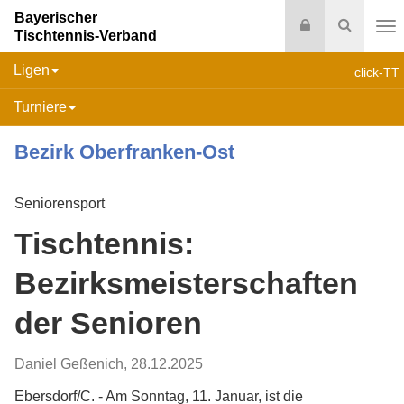
Bayerischer
Login
Suche
Tischtennis-Verband
Na
Ligen
click-TT
Turniere
Bezirk Oberfranken-Ost
Seniorensport
Tischtennis:
Bezirksmeisterschaften
der Senioren
Daniel Geßenich
,
28.12.2025
Ebersdorf/C. - Am Sonntag, 11. Januar, ist die