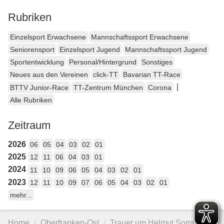
Rubriken
Einzelsport Erwachsene
Mannschaftssport Erwachsene
Seniorensport
Einzelsport Jugend
Mannschaftssport Jugend
Sportentwicklung
Personal/Hintergrund
Sonstiges
Neues aus den Vereinen
click-TT
Bavarian TT-Race
|
BTTV Junior-Race
TT-Zentrum München
Corona
Alle Rubriken
Zeitraum
2026
06
05
04
03
02
01
2025
12
11
06
04
03
01
2024
11
10
09
06
05
04
03
02
01
2023
12
11
10
09
07
06
05
04
03
02
01
mehr...
Home
Oberfranken-Ost
Trauer um Helmut Sommerer