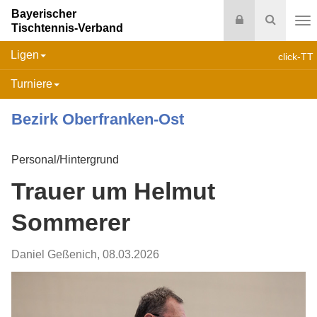
Bayerischer
Login
Suche
Tischtennis-Verband
Na
Ligen
click-TT
Turniere
Bezirk Oberfranken-Ost
Personal/Hintergrund
Trauer um Helmut
Sommerer
Daniel Geßenich
,
08.03.2026