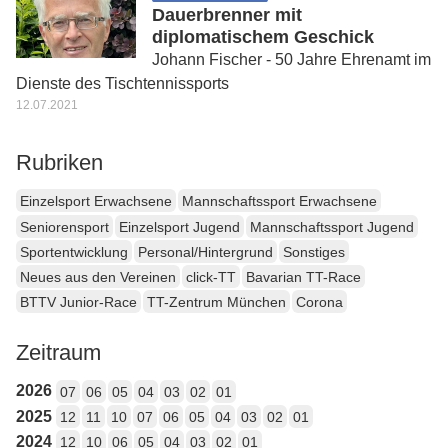
Dauerbrenner mit
diplomatischem Geschick
Johann Fischer - 50 Jahre Ehrenamt im
Dienste des Tischtennissports
12.07.2021
Rubriken
Einzelsport Erwachsene
Mannschaftssport Erwachsene
Seniorensport
Einzelsport Jugend
Mannschaftssport Jugend
Sportentwicklung
Personal/Hintergrund
Sonstiges
Neues aus den Vereinen
click-TT
Bavarian TT-Race
BTTV Junior-Race
TT-Zentrum München
Corona
Zeitraum
2026
07
06
05
04
03
02
01
2025
12
11
10
07
06
05
04
03
02
01
2024
12
10
06
05
04
03
02
01