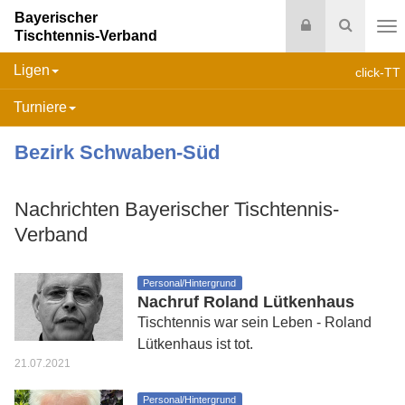
Bayerischer
Login
Suche
Tischtennis-Verband
Na
Ligen
click-TT
Turniere
Bezirk Schwaben-Süd
Nachrichten Bayerischer Tischtennis-
Verband
Personal/Hintergrund
Nachruf Roland Lütkenhaus
Tischtennis war sein Leben - Roland
Lütkenhaus ist tot.
21.07.2021
Personal/Hintergrund