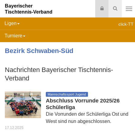
Bayerischer
Login
Suche
Tischtennis-Verband
Na
Ligen
click-TT
Turniere
Bezirk Schwaben-Süd
Nachrichten Bayerischer Tischtennis-
Verband
Mannschaftssport Jugend
Abschluss Vorrunde 2025/26
Schülerliga
Die Vorrunden der Schülerliga Ost und
West sind nun abgeschlossen.
17.12.2025