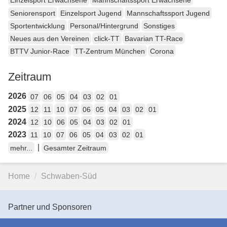
Einzelsport Erwachsene
Mannschaftssport Erwachsene
Seniorensport
Einzelsport Jugend
Mannschaftssport Jugend
Sportentwicklung
Personal/Hintergrund
Sonstiges
Neues aus den Vereinen
click-TT
Bavarian TT-Race
BTTV Junior-Race
TT-Zentrum München
Corona
Zeitraum
2026
07
06
05
04
03
02
01
2025
12
11
10
07
06
05
04
03
02
01
2024
12
10
06
05
04
03
02
01
2023
11
10
07
06
05
04
03
02
01
|
mehr...
Gesamter Zeitraum
Home
Schwaben-Süd
Partner und Sponsoren