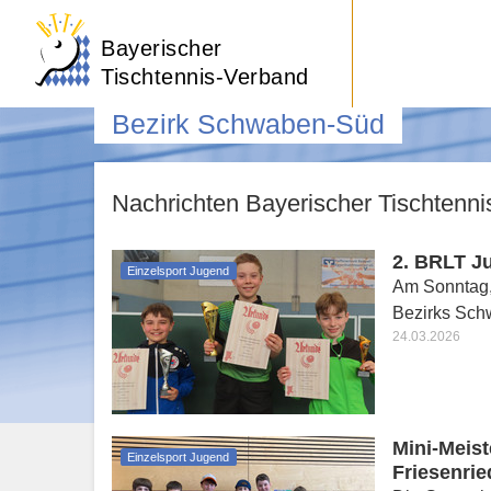
Bayerischer
Tischtennis-Verband
Bezirk Schwaben-Süd
Nachrichten Bayerischer Tischtenn
2. BRLT Ju
Einzelsport Jugend
Am Sonntag, 
Bezirks Schw
24.03.2026
Mini-Meist
Einzelsport Jugend
Friesenrie