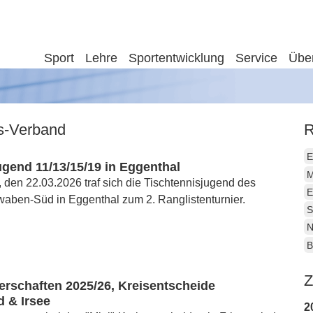
Sport
Lehre
Sportentwicklung
Service
Übe
is-Verband
R
E
gend 11/13/15/19 in Eggenthal
M
den 22.03.2026 traf sich die Tischtennisjugend des
E
aben-Süd in Eggenthal zum 2. Ranglistenturnier.
S
N
B
Z
erschaften 2025/26, Kreisentscheide
d & Irsee
2