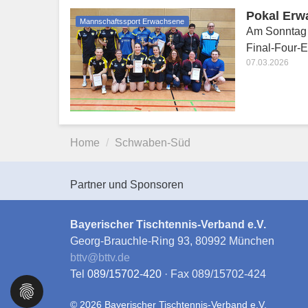
Pokal Erw
Mannschaftssport Erwachsene
Am Sonntag 
Final-Four-E
07.03.2026
Home
Schwaben-Süd
Partner und Sponsoren
Bayerischer Tischtennis-Verband e.V.
Georg-Brauchle-Ring 93, 80992 München
bttv
@
bttv.de
Tel
089/15702-420
· Fax 089/15702-424
© 2026 Bayerischer Tischtennis-Verband e.V.