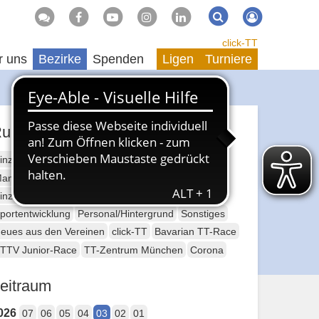
Suche
Suchen
click-TT
r uns
Bezirke
Spenden
Ligen
Turniere
ubriken
inzelsport Erwachsene
annschaftssport Erwachsene
Seniorensport
inzelsport Jugend
Mannschaftssport Jugend
portentwicklung
Personal/Hintergrund
Sonstiges
eues aus den Vereinen
click-TT
Bavarian TT-Race
TTV Junior-Race
TT-Zentrum München
Corona
eitraum
026
07
06
05
04
03
02
01