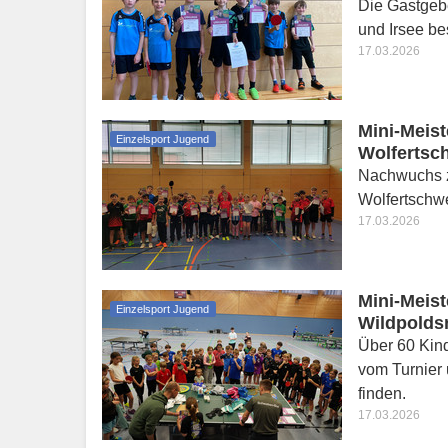
Die Gastgebe
und Irsee be
17.03.2026
Mini-Meist
Einzelsport Jugend
Wolfertsc
Nachwuchs z
Wolfertschw
17.03.2026
Mini-Meist
Einzelsport Jugend
Wildpolds
Über 60 Kind
vom Turnier 
finden.
17.03.2026