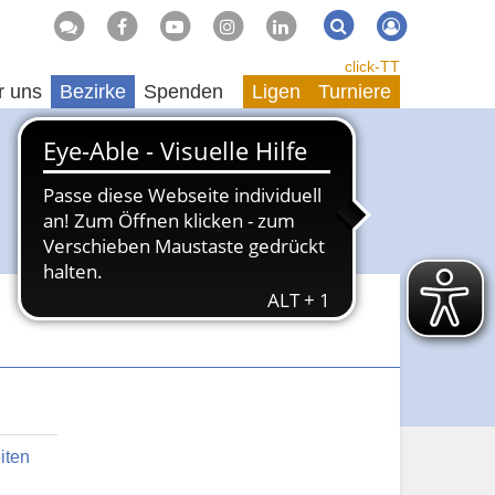
Suche
Suchen
click-TT
r uns
Bezirke
Spenden
Ligen
Turniere
iten