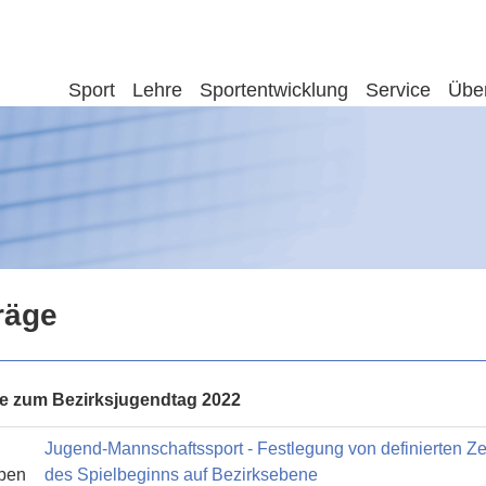
Sport
Lehre
Sportentwicklung
Service
Übe
räge
e zum Bezirksjugendtag 2022
Jugend-Mannschaftssport - Festlegung von definierten Ze
ben
des Spielbeginns auf Bezirksebene